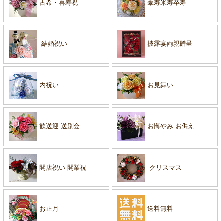
古希・喜寿祝
傘寿米寿卒寿
結婚祝い
披露宴両親贈呈
内祝い
お見舞い
歓送迎 送別会
お悔やみ お供え
開店祝い 開業祝
クリスマス
お正月
送料無料