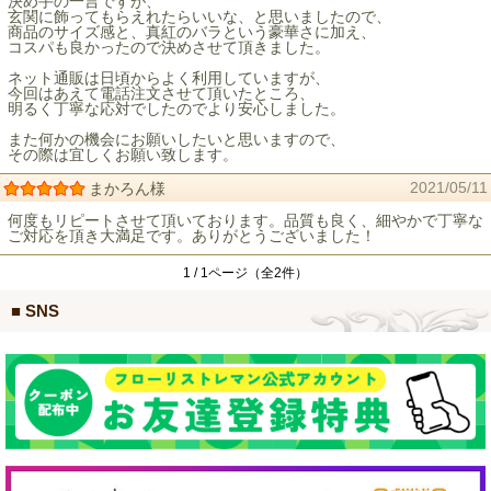
決め手の一言ですが、
玄関に飾ってもらえれたらいいな、と思いましたので、
商品のサイズ感と、真紅のバラという豪華さに加え、
コスパも良かったので決めさせて頂きました。
ネット通販は日頃からよく利用していますが、
今回はあえて電話注文させて頂いたところ、
明るく丁寧な応対でしたのでより安心しました。
また何かの機会にお願いしたいと思いますので、
その際は宜しくお願い致します。
2021/05/11
まかろん様
何度もリピートさせて頂いております。品質も良く、細やかで丁寧な
ご対応を頂き大満足です。ありがとうございました！
1 / 1ページ（全2件）
■ SNS