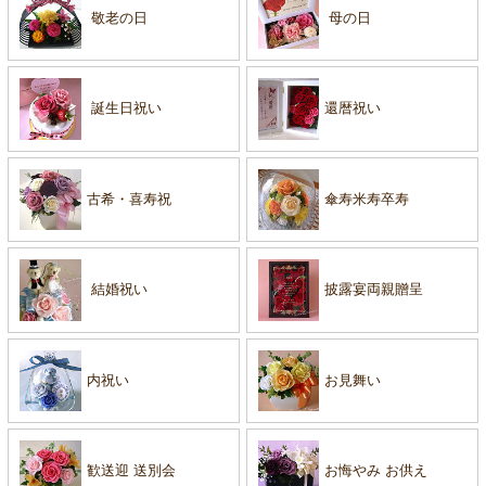
敬老の日
母の日
誕生日祝い
還暦祝い
古希・喜寿祝
傘寿米寿卒寿
結婚祝い
披露宴両親贈呈
内祝い
お見舞い
歓送迎 送別会
お悔やみ お供え