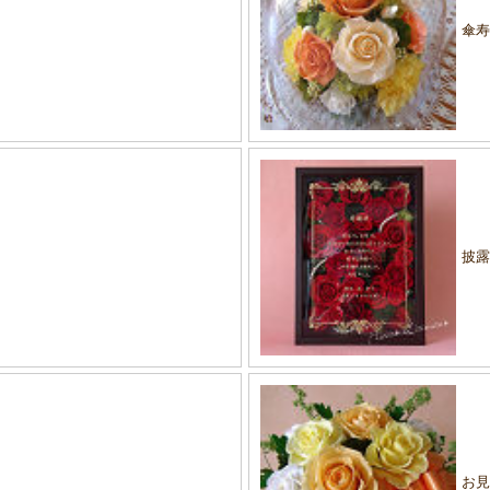
傘
披
お