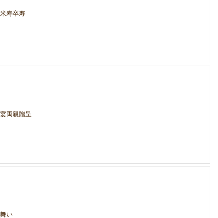
寿米寿卒寿
露宴両親贈呈
見舞い