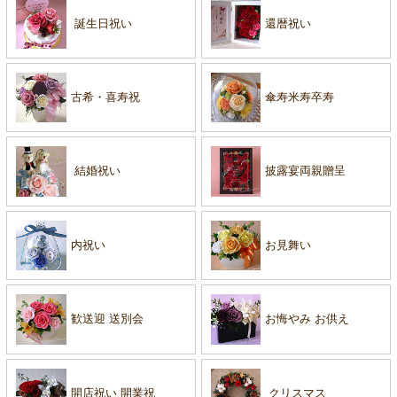
誕生日祝い
還暦祝い
古希・喜寿祝
傘寿米寿卒寿
結婚祝い
披露宴両親贈呈
内祝い
お見舞い
歓送迎 送別会
お悔やみ お供え
開店祝い 開業祝
クリスマス