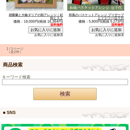
胡蝶蘭と大輪ダリアの額アレンジ｜妃
和風のバスケットアレンジ プリザーブ
粋ヒスイ
ドフラワー|豆千代
価格：18,000円(税抜 16,364円)
価格：5,800円(税抜 5,273円)
送料無料
送料無料
お気に入りに追加済
お気に入りに追加済
1 / 1ページ
（全2件）
商品検索
キーワード検索
■ SNS