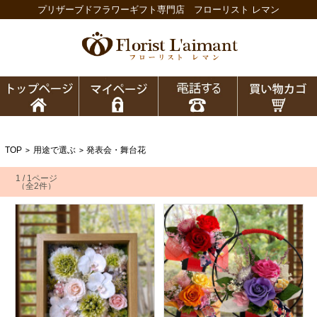
プリザーブドフラワーギフト専門店 フローリスト レマン
TOP
用途で選ぶ
発表会・舞台花
>
>
1 / 1ページ
（全2件）