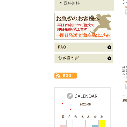
送料無料
レ
¥
誕
記
ム
ー
¥
2
2026/08
日
月
火
水
木
金
土
1