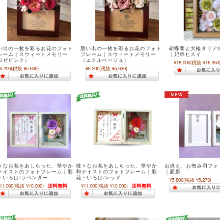
い出の一枚を彩るお花のフォト
思い出の一枚を彩るお花のフォト
胡蝶蘭と大輪ダリア
レーム｜スウィートメモリー
フレーム｜スウィートメモリー
｜妃粋ヒスイ
ロゼピンク）
（エクルベージュ）
¥18,000
(税抜 ¥16,364
6,200
(税抜 ¥5,636)
¥6,200
(税抜 ¥5,636)
々なお花をあしらった、華やか
様々なお花をあしらった、華やか
お供え、お悔み用フォ
テイストのフォトフレーム｜彩
和テイストのフォトフレーム｜彩
｜面影
・いろは/ラベンダー
花・いろは/レッド
¥5,800
(税抜 ¥5,273)
11,000
(税抜 ¥10,000)
送料無料
¥11,000
(税抜 ¥10,000)
送料無料