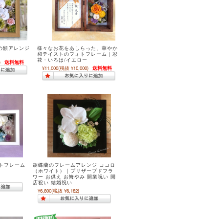
の額アレンジ
様々なお花をあしらった、華やか
和テイストのフォトフレーム｜彩
花・いろは/イエロー
)
送料無料
¥11,000
(税抜 ¥10,000)
送料無料
トフレーム
胡蝶蘭のフレームアレンジ ココロ
（ホワイト）｜プリザーブドフラ
ワー お供え お悔やみ 開業祝い 開
店祝い 結婚祝い
¥6,800
(税抜 ¥6,182)