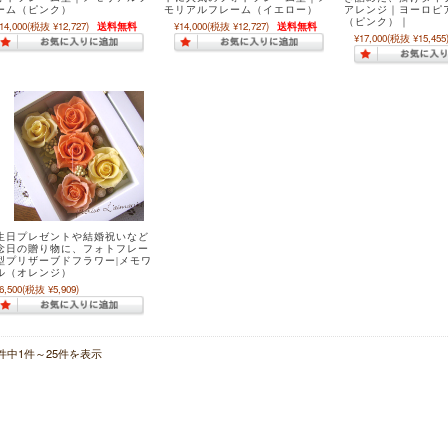
ーム（ピンク）
モリアルフレーム（イエロー）
アレンジ｜ヨーロピ
（ピンク）｜
14,000
(税抜 ¥12,727)
送料無料
¥14,000
(税抜 ¥12,727)
送料無料
¥17,000
(税抜 ¥15,455
生日プレゼントや結婚祝いなど
念日の贈り物に、フォトフレー
型プリザーブドフラワー|メモワ
ル（オレンジ）
6,500
(税抜 ¥5,909)
5件中1件～25件を表示