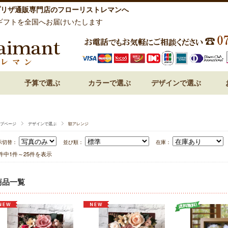
プリザ通販専門店のフローリストレマンへ
ギフトを全国へお届けいたします
予算で選ぶ
カラーで選ぶ
デザインで選ぶ
祝い 花
呈 花
 花
 花
 花
～3,000円
3,000円～
5,000円～
7,000円～
10,000円～
15,000円～
赤・レッド系
ピンク系
オレンジ系
白・ホワイト系
紫・ラベンダー系
ブルー・青系
グリーン系
パステルミックス
ビビットミックス
ドーム型
フォトフレーム・額アレン
フラワーケーキ
ハート型
プリンセスアレンジ
和風プリザーブドフラワー
プページ
デザインで選ぶ
額アレンジ
示切替：
並び順：
在庫：
5件中1件～25件を表示
商品一覧