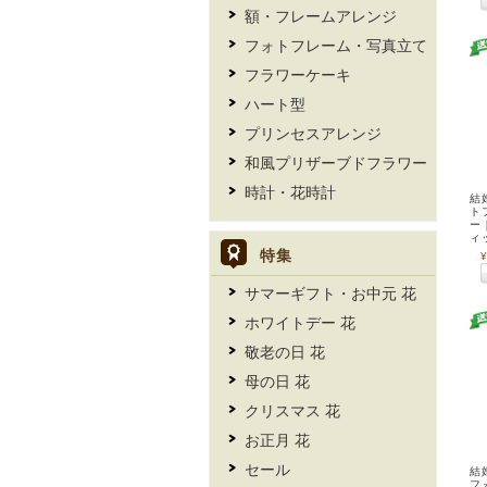
額・フレームアレンジ
フォトフレーム・写真立て
フラワーケーキ
ハート型
プリンセスアレンジ
和風プリザーブドフラワー
時計・花時計
結
ト
ー
ィ
特集
¥
サマーギフト・お中元 花
ホワイトデー 花
敬老の日 花
母の日 花
クリスマス 花
お正月 花
セール
結
フ