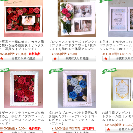
念写真と一緒に飾る、ガラス彫
プレシャスメモリーズ（ピンク）
お供え、お悔やみにお
で想いを綴る感謝状｜サンクス
｜プリザーブドフラワーと2枚の
バラのフォトフレーム
ード写真タイプ（レッド）
フォトを飾れる一体型アレンジ
ルフレーム（ホワイト
45,000
(税抜 ¥40,909)
送料無料
¥7,800
(税抜 ¥7,091)
¥14,000
(税抜 ¥12,727)
リザーブドフラワーローズを敷
涼しげなブルーのバラを贅沢に敷
お誕生日プレゼント
詰めた、掛けタイプのフレーム
き詰めたフレームアレンジ｜ヨー
トフレーム型｜メモ
レンジ｜ヨーロピアンフレーム
ロピアンフレーム・ミディアム
ム（オレンジ）
レッド）｜
（ブルー）
¥14,000
(税抜 ¥12,727
18,000
(税抜 ¥16,364)
送料無料
¥14,000
(税抜 ¥12,727)
送料無料