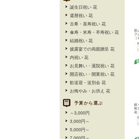
誕生日祝い 花
還暦祝い 花
古希・喜寿祝い 花
傘寿・米寿・卒寿祝い 花
思
フ
（
結婚祝い 花
¥
披露宴での両親贈呈 花
内祝い 花
お見舞い・退院祝い 花
開店祝い・開業祝い 花
歓送迎・送別会 花
お悔やみ・お供え 花
予算から選ぶ
様
和
～3,000円
花
¥
3,000円～
5,000円～
7,000円～