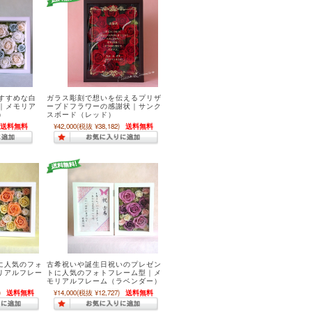
すすめな白
ガラス彫刻で想いを伝えるプリザ
｜メモリア
ーブドフラワーの感謝状｜サンク
）
スボード（レッド）
送料無料
¥42,000
(税抜 ¥38,182)
送料無料
に人気のフォ
古希祝いや誕生日祝いのプレゼン
リアルフレー
トに人気のフォトフレーム型｜メ
モリアルフレーム（ラベンダー）
)
送料無料
¥14,000
(税抜 ¥12,727)
送料無料