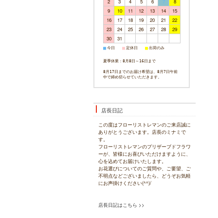
2
3
4
5
6
7
8
9
10
11
12
13
14
15
16
17
18
19
20
21
22
23
24
25
26
27
28
29
30
31
今日
定休日
出荷のみ
■
■
■
夏季休業：8月8日～16日まで
8月17日までのお届け希望は、8月7日午前
中で締め切らせていただきます。
店長日記
この度はフローリストレマンのご来店誠に
ありがとうございます。店長のミナミで
す。
フローリストレマンのプリザーブドフラワ
ーが、皆様にお喜びいただけますように、
心を込めてお届けいたします。
お花選びについてのご質問や、ご要望、ご
不明点などございましたら、どうぞお気軽
にお声掛けください(^^)/
店長日記はこちら >>