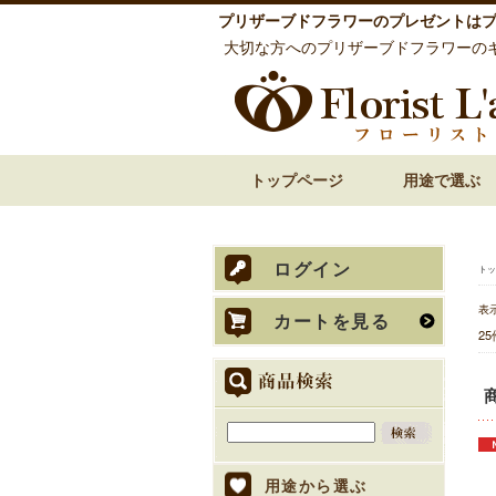
プリザーブドフラワーのプレゼントは
大切な方へのプリザーブドフラワーの
トップページ
用途で選ぶ
誕生日祝い 花
還暦祝い 花
古希・喜寿祝い 花
傘寿・米寿・卒寿
結婚祝い 花
披露宴での両親贈
内祝い 花
お見舞い 退院祝い
開店祝い 開業祝い
歓送迎・送別会 花
お悔やみ・お供え
ログイン
トッ
表
カートを見る
2
用途から選ぶ