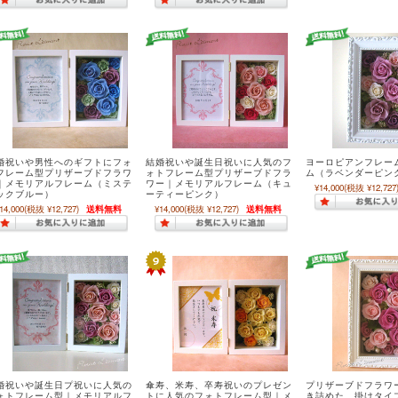
婚祝いや男性へのギフトにフォ
結婚祝いや誕生日祝いに人気のフ
ヨーロピアンフレー
フレーム型プリザーブドフラワ
ォトフレーム型プリザーブドフラ
ム（ラベンダーピン
｜メモリアルフレーム（ミステ
ワー｜メモリアルフレーム（キュ
¥14,000
(税抜 ¥12,727
ックブルー）
ーティーピンク）
14,000
(税抜 ¥12,727)
送料無料
¥14,000
(税抜 ¥12,727)
送料無料
婚祝いや誕生日プ祝いに人気の
傘寿、米寿、卒寿祝いのプレゼン
プリザーブドフラワ
ォトフレーム型｜メモリアルフ
トに人気のフォトフレーム型｜メ
き詰めた、掛けタイ