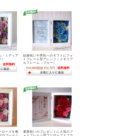
ム・ミディア
結婚祝いや男性へのギフトにフォ
ク）
トフレーム型アレンジ｜メモリア
ルフレーム（ブルー）
)
送料無料
¥14,000
(税抜 ¥12,727)
送料無料
ーローズを敷
還暦祝いのプレゼントに人気のフ
プのフレーム
ォトフレーム型プリザーブドフラ