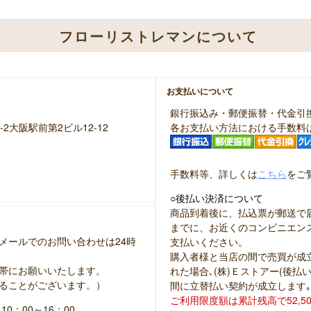
フローリストレマンについて
お支払いについて
銀行振込み・郵便振替・代金引
-2大阪駅前第2ビル12-12
各お支払い方法における手数料
手数料等、詳しくは
こちら
をご
○後払い決済について
商品到着後に、払込票が郵送で
までに、お近くのコンビニエン
メールでのお問い合わせは24時
支払いください。
購入者様と当店の間で売買が成立
帯にお願いいたします。
れた場合､(株)Ｅストアー(後
ることがございます。）
間に立替払い契約が成立します｡
ご利用限度額は累計残高で52,5
：00～16：00