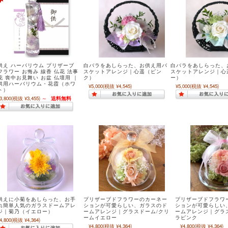
供え ハーバリウム プリザーブ
白バラをあしらった、お供え用バ
白バラをあしらった、
フラワー お悔み 線香 仏花 法事
スケットアレンジ｜心遥（ピン
スケットアレンジ｜心
花 喪中お見舞い お盆 仏壇用 ｜
ク）
ー）
供用ハーバリウム・花霞（ホワ
¥5,000
(税抜 ¥4,545)
¥5,000
(税抜 ¥4,545)
ト）
3,800
(税抜 ¥3,455)
～
送料無料
供えに小菊をあしらった、お手
プリザーブドフラワーのカーネー
プリザーブドフラワ
れ簡単人気のガラスドームアレ
ションが可愛らしい、ガラスのド
ションが可愛らしい
ジ｜菊乃（イエロー）
ームアレンジ｜グラスドーム/クリ
ームアレンジ｜グラ
ームイエロー
ラピンク
4,800
(税抜 ¥4,364)
¥4,800
(税抜 ¥4,364)
¥4,800
(税抜 ¥4,364)