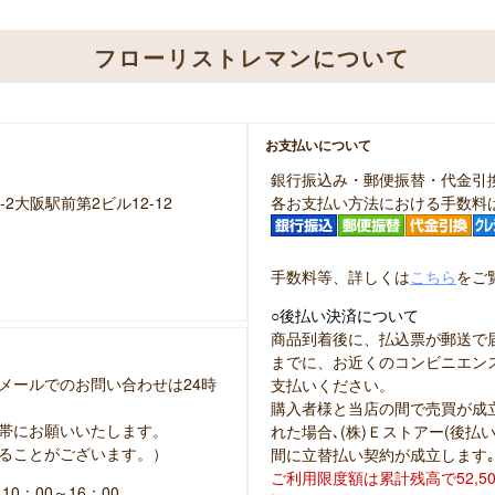
フローリストレマンについて
お支払いについて
銀行振込み・郵便振替・代金引
-2大阪駅前第2ビル12-12
各お支払い方法における手数料
手数料等、詳しくは
こちら
をご
○後払い決済について
商品到着後に、払込票が郵送で
までに、お近くのコンビニエン
メールでのお問い合わせは24時
支払いください。
購入者様と当店の間で売買が成立
帯にお願いいたします。
れた場合､(株)Ｅストアー(後
ることがございます。）
間に立替払い契約が成立します｡
ご利用限度額は累計残高で52,5
：00～16：00