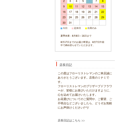
2
3
4
5
6
7
8
9
10
11
12
13
14
15
16
17
18
19
20
21
22
23
24
25
26
27
28
29
30
31
今日
定休日
出荷のみ
■
■
■
夏季休業：8月8日～16日まで
8月17日までのお届け希望は、8月7日午前
中で締め切らせていただきます。
店長日記
この度はフローリストレマンのご来店誠に
ありがとうございます。店長のミナミで
す。
フローリストレマンのプリザーブドフラワ
ーが、皆様にお喜びいただけますように、
心を込めてお届けいたします。
お花選びについてのご質問や、ご要望、ご
不明点などございましたら、どうぞお気軽
にお声掛けください(^^)/
店長日記はこちら >>