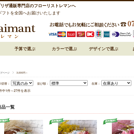
プリザ通販専門店のフローリストレマンへ
ギフトを全国へお届けいたします
予算で選ぶ
カラーで選ぶ
デザインで選ぶ
祝い 花
呈 花
 花
 花
 花
～3,000円
3,000円～
5,000円～
7,000円～
10,000円～
15,000円～
赤・レッド系
ピンク系
オレンジ系
白・ホワイト系
紫・ラベンダー系
ブルー・青系
グリーン系
パステルミックス
ビビットミックス
ドーム型
フォトフレーム・額アレン
フラワーケーキ
ハート型
プリンセスアレンジ
和風プリザーブドフラワー
プページ
3,000円～
示切替：
並び順：
在庫：
7件中1件～27件を表示
商品一覧