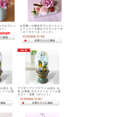
ュラルアレン
お見舞いや誕生日プレゼントにシ
リー）
ョートケーキ型のフラワーケーキ
｜ローズケーキ（ピンク）
送料無料
¥3,500
(税抜 ¥3,182)
お供え 仏
プリザーブドフラワー お供え 仏
ム ドーム型
花 お洒落 ガラスドーム ドーム型
）
カラー | 清香（ホワイト）
¥4,500
(税抜 ¥4,091)