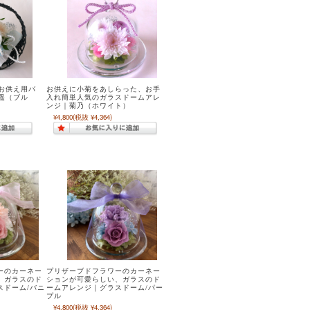
お供え用バ
お供えに小菊をあしらった、お手
遥（ブル
入れ簡単人気のガラスドームアレ
ンジ｜菊乃（ホワイト）
¥4,800
(税抜 ¥4,364)
ーのカーネー
プリザーブドフラワーのカーネー
、ガラスのド
ションが可愛らしい、ガラスのド
スドーム/バニ
ームアレンジ｜グラスドーム/パー
プル
¥4,800
(税抜 ¥4,364)