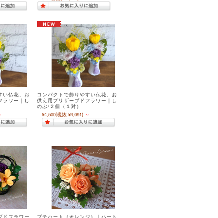
すい仏花、お
コンパクトで飾りやすい仏花、お
フラワー｜し
供え用プリザーブドフラワー｜し
のぶ/２個（１対）
～
¥4,500
(税抜 ¥4,091)
～
ブドフラワー
プチハート（オレンジ）｜ハート