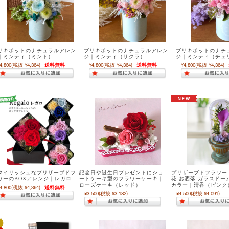
リキポットのナチュラルアレン
ブリキポットのナチュラルアレン
ブリキポットのナチ
｜ミンティ（ミント）
ジ｜ミンティ（サクラ）
ジ｜ミンティ（チェ
4,800
(税抜 ¥4,364)
送料無料
¥4,800
(税抜 ¥4,364)
送料無料
¥4,800
(税抜 ¥4,364)
タイリッシュなプリザーブドフ
記念日や誕生日プレゼントにショ
プリザーブドフラワー 
ワーのBOXアレンジ｜レガロ
ートケーキ型のフラワーケーキ｜
花 お洒落 ガラスドー
ローズケーキ（レッド）
カラー | 清香（ピンク
4,800
(税抜 ¥4,364)
送料無料
¥3,500
(税抜 ¥3,182)
¥4,500
(税抜 ¥4,091)