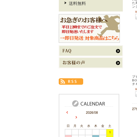
送料無料
た
ン
¥
プ
B
チ
¥
2
2026/08
日
月
火
水
木
金
土
1