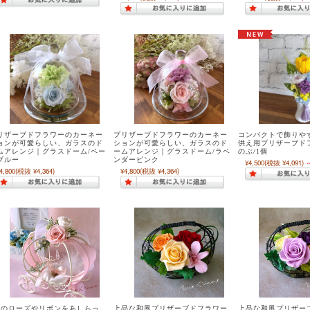
リザーブドフラワーのカーネー
プリザーブドフラワーのカーネー
コンパクトで飾りや
ョンが可愛らしい、ガラスのド
ションが可愛らしい、ガラスのド
供え用プリザーブド
ムアレンジ｜グラスドーム/ペー
ームアレンジ｜グラスドーム/ラベ
のぶ/1個
ブルー
ンダーピンク
¥4,500
(税抜 ¥4,091)
4,800
(税抜 ¥4,364)
¥4,800
(税抜 ¥4,364)
色のローズやリボンをあしらっ
上品な和風プリザーブドフラワー
上品な和風プリザー