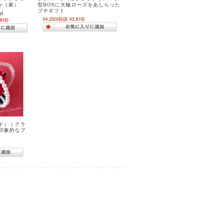
か（紫）
型BOXに大輪ローズをあしらった
プチギフト
)
¥4,200
(税抜 ¥3,818)
818)
ド）｜クラ
印象的なプ