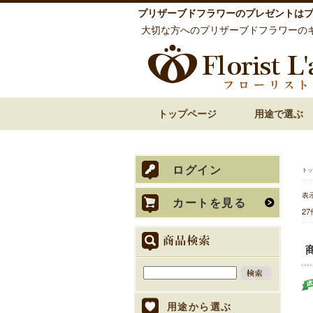
プリザーブドフラワーのプレゼントは
大切な方へのプリザーブドフラワーの
トップページ
用途で選ぶ
誕生日祝い 花
還暦祝い 花
古希・喜寿祝い 花
傘寿・米寿・卒寿
結婚祝い 花
披露宴での両親贈
内祝い 花
お見舞い 退院祝い
開店祝い 開業祝い
歓送迎・送別会 花
お悔やみ・お供え
ログイン
トッ
表
カートを見る
2
用途から選ぶ