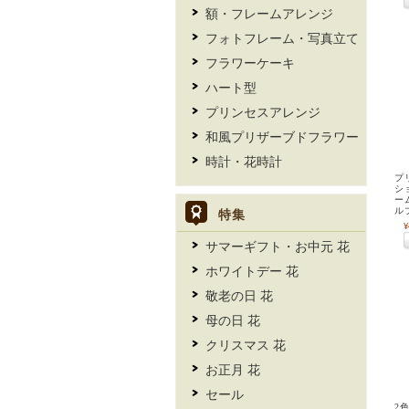
額・フレームアレンジ
フォトフレーム・写真立て
フラワーケーキ
ハート型
プリンセスアレンジ
和風プリザーブドフラワー
時計・花時計
プ
シ
ー
ル
特集
¥
サマーギフト・お中元 花
ホワイトデー 花
敬老の日 花
母の日 花
クリスマス 花
お正月 花
セール
2