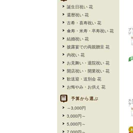
誕生日祝い 花
還暦祝い 花
古希・喜寿祝い 花
傘寿・米寿・卒寿祝い 花
ブ
ジ
結婚祝い 花
¥
披露宴での両親贈呈 花
内祝い 花
お見舞い・退院祝い 花
開店祝い・開業祝い 花
歓送迎・送別会 花
お悔やみ・お供え 花
予算から選ぶ
ス
ラ
～3,000円
¥
3,000円～
5,000円～
7,000円～