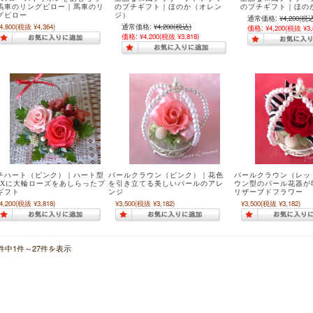
馬車のリングピロー｜馬車のリ
のプチギフト｜ほのか（オレン
のプチギフト｜ほの
グピロー
ジ）
通常価格:
¥4,200
(税込
4,800
(税抜 ¥4,364)
通常価格:
¥4,200
(税込)
価格:
¥4,200
(税抜 ¥3,
価格:
¥4,200
(税抜 ¥3,818)
チハート（ピンク）｜ハート型
パールクラウン（ピンク）｜花色
パールクラウン（レッ
OXに大輪ローズをあしらったプ
を引き立てる美しいパールのアレ
ウン型のパール花器が
ギフト
ンジ
リザーブドフラワー
4,200
(税抜 ¥3,818)
¥3,500
(税抜 ¥3,182)
¥3,500
(税抜 ¥3,182)
7件中1件～27件を表示