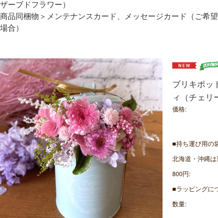
ザーブドフラワー）
商品同梱物＞メンテナンスカード、メッセージカード（ご希望
場合）
ブリキポッ
ィ（チェリ
価格:
■持ち運び用の袋
北海道・沖縄は
800円:
■ラッピングにつ
数量: