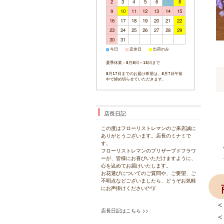
2
3
4
5
6
7
8
9
10
11
12
13
14
15
16
17
18
19
20
21
22
23
24
25
26
27
28
29
30
31
今日
定休日
出荷のみ
■
■
■
夏季休業：8月8日～16日まで
8月17日までのお届け希望は、8月7日午前
中で締め切らせていただきます。
店長日記
この度はフローリストレマンのご来店誠に
ありがとうございます。店長のミナミで
す。
フローリストレマンのプリザーブドフラワ
ーが、皆様にお喜びいただけますように、
心を込めてお届けいたします。
お花選びについてのご質問や、ご要望、ご
不明点などございましたら、どうぞお気軽
にお声掛けください(^^)/
＜
店長日記はこちら >>
＜