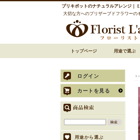
ブリキポットのナチュラルアレンジ｜
大切な方へのプリザーブドフラワーの
トップページ
用途で選ぶ
誕生日祝い 花
還暦祝い 花
古希・喜寿祝い 花
傘寿・米寿・卒寿
結婚祝い 花
披露宴での両親贈
内祝い 花
お見舞い 退院祝い
開店祝い 開業祝い
歓送迎・送別会 花
お悔やみ・お供え
ログイン
トッ
カートを見る
用途から選ぶ