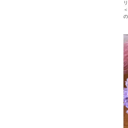
リ
＜
の