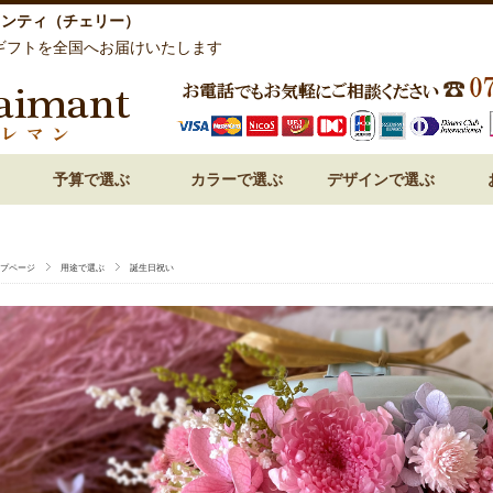
ミンティ（チェリー）
ギフトを全国へお届けいたします
予算で選ぶ
カラーで選ぶ
デザインで選ぶ
祝い 花
呈 花
 花
 花
 花
～3,000円
3,000円～
5,000円～
7,000円～
10,000円～
15,000円～
赤・レッド系
ピンク系
オレンジ系
白・ホワイト系
紫・ラベンダー系
ブルー・青系
グリーン系
パステルミックス
ビビットミックス
ドーム型
フォトフレーム・額アレン
フラワーケーキ
ハート型
プリンセスアレンジ
和風プリザーブドフラワー
プページ
用途で選ぶ
誕生日祝い