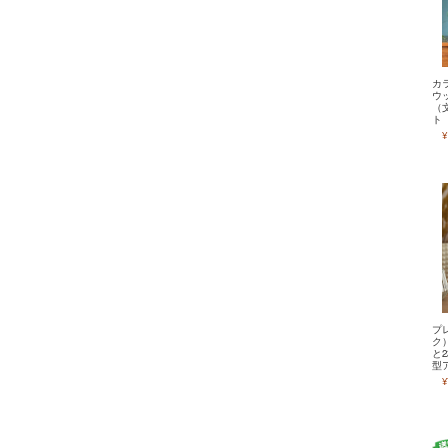
カ
ウ
（
ト
¥
プ
ク
と
型
¥