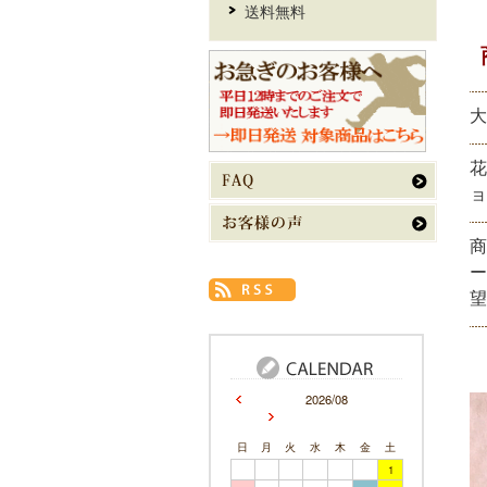
送料無料
大
花
ョ
商
ー
望
2026/08
日
月
火
水
木
金
土
1