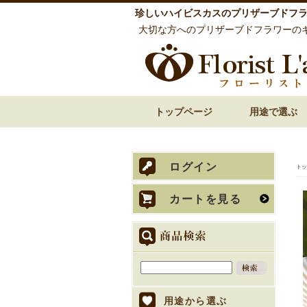
珍しいハイビスカスのプリザーブドフ
大切な方へのプリザーブドフラワーの
トップページ
用途で選ぶ
誕生日祝い 花
還暦祝い 花
古希・喜寿祝い 花
傘寿・米寿・卒寿
結婚祝い 花
披露宴での両親贈
内祝い 花
お見舞い 退院祝い
開店祝い 開業祝い
歓送迎・送別会 花
お悔やみ・お供え
ログイン
トッ
カートを見る
用途から選ぶ