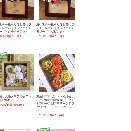
出の一枚を彩るお花のフ
思い出の一枚を彩るお花のフ
フレーム｜スウィートメ
ォトフレーム｜スウィートメ
ー（エクルベージュ）
モリー（ロゼピンク）
,200
(税抜 ¥5,636)
¥6,200
(税抜 ¥5,636)
蘭と大輪ダリアの額アレ
誕生日プレゼントや結婚祝い
｜妃粋ヒスイ
など記念日の贈り物に、フォ
トフレーム型プリザーブドフ
8,000
(税抜 ¥16,364)
ラワー|メモワール（オレン
ジ）
¥6,500
(税抜 ¥5,909)