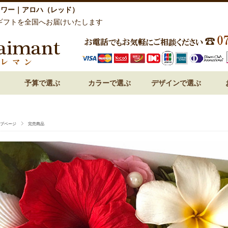
ラワー｜アロハ（レッド）
ギフトを全国へお届けいたします
予算で選ぶ
カラーで選ぶ
デザインで選ぶ
祝い 花
呈 花
 花
 花
 花
～3,000円
3,000円～
5,000円～
7,000円～
10,000円～
15,000円～
赤・レッド系
ピンク系
オレンジ系
白・ホワイト系
紫・ラベンダー系
ブルー・青系
グリーン系
パステルミックス
ビビットミックス
ドーム型
フォトフレーム・額アレン
フラワーケーキ
ハート型
プリンセスアレンジ
和風プリザーブドフラワー
プページ
完売商品