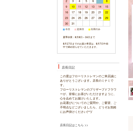
2
3
4
5
6
7
8
9
10
11
12
13
14
15
16
17
18
19
20
21
22
23
24
25
26
27
28
29
30
31
今日
定休日
出荷のみ
■
■
■
夏季休業：8月8日～16日まで
8月17日までのお届け希望は、8月7日午前
中で締め切らせていただきます。
店長日記
この度はフローリストレマンのご来店誠に
ありがとうございます。店長のミナミで
す。
フローリストレマンのプリザーブドフラワ
ーが、皆様にお喜びいただけますように、
心を込めてお届けいたします。
お花選びについてのご質問や、ご要望、ご
不明点などございましたら、どうぞお気軽
にお声掛けください(^^)/
店長日記はこちら >>