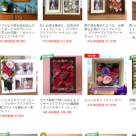
ラフルな小花を詰め込んだ
白いお花を集めた、記念日の
野の花を集めたような、お洒
思い
ッドボックスのアレンジ
フォトフレーム ｜ プリザー
落なお花のフォトフレーム
ォト
文字入れ可能）｜モーメン
ブドフラワー ナチュレ（ホ
｜ プリザーブドフラワー ナ
モリ
（ピンク）Lサイズ
ワイト）
チュレ（ピンク）
¥6
10,000
(税抜 ¥9,091)
¥13,000
(税抜 ¥11,818)
¥13,000
(税抜 ¥11,818)
レシャスメモリーズ（ピン
ガラス彫刻で想いを伝えるプ
ルシャルダン（ラベンダー）
胡蝶
）｜プリザーブドフラワー
リザーブドフラワーの感謝状
ンジ
¥13,000
(税抜 ¥11,818)
2枚のフォトを飾れる一体
｜サンクスボード（レッド）
¥1
アレンジ
¥42,000
(税抜 ¥38,182)
7,800
(税抜 ¥7,091)