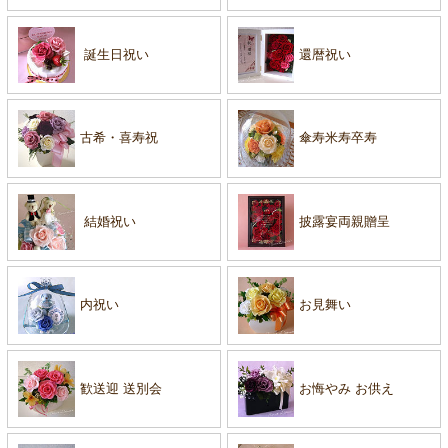
誕生日祝い
還暦祝い
古希・喜寿祝
傘寿米寿卒寿
結婚祝い
披露宴両親贈呈
内祝い
お見舞い
歓送迎 送別会
お悔やみ お供え