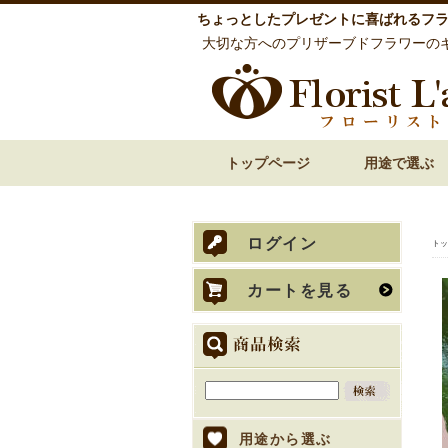
ちょっとしたプレゼントに喜ばれるフ
大切な方へのプリザーブドフラワーの
トップページ
用途で選ぶ
誕生日祝い 花
還暦祝い 花
古希・喜寿祝い 花
傘寿・米寿・卒寿
結婚祝い 花
披露宴での両親贈
内祝い 花
お見舞い 退院祝い
開店祝い 開業祝い
歓送迎・送別会 花
お悔やみ・お供え
ログイン
トッ
カートを見る
用途から選ぶ