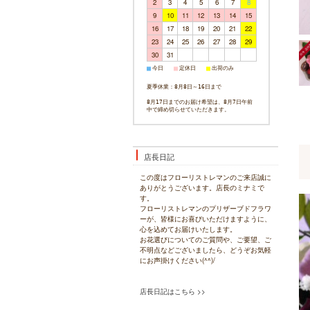
2
3
4
5
6
7
8
9
10
11
12
13
14
15
16
17
18
19
20
21
22
23
24
25
26
27
28
29
30
31
今日
定休日
出荷のみ
■
■
■
夏季休業：8月8日～16日まで
8月17日までのお届け希望は、8月7日午前
中で締め切らせていただきます。
店長日記
この度はフローリストレマンのご来店誠に
ありがとうございます。店長のミナミで
す。
フローリストレマンのプリザーブドフラワ
ーが、皆様にお喜びいただけますように、
心を込めてお届けいたします。
お花選びについてのご質問や、ご要望、ご
不明点などございましたら、どうぞお気軽
にお声掛けください(^^)/
店長日記はこちら >>