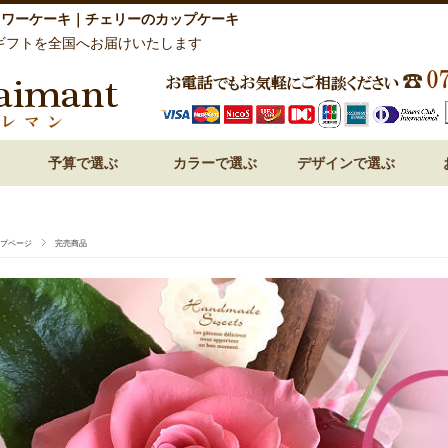
ラワーケーキ｜チェリーのカップケーキ
ギフトを全国へお届けいたします
予算で選ぶ
カラーで選ぶ
デザインで選ぶ
祝い 花
呈 花
 花
 花
 花
～3,000円
3,000円～
5,000円～
7,000円～
10,000円～
15,000円～
赤・レッド系
ピンク系
オレンジ系
白・ホワイト系
紫・ラベンダー系
ブルー・青系
グリーン系
パステルミックス
ビビットミックス
ドーム型
フォトフレーム・額アレン
フラワーケーキ
ハート型
プリンセスアレンジ
和風プリザーブドフラワー
プページ
完売商品