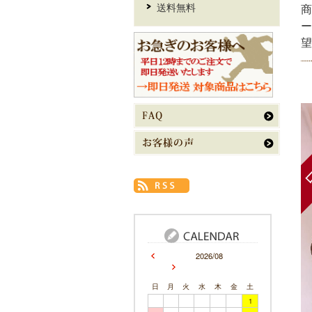
送料無料
商
ー
望
2026/08
日
月
火
水
木
金
土
1