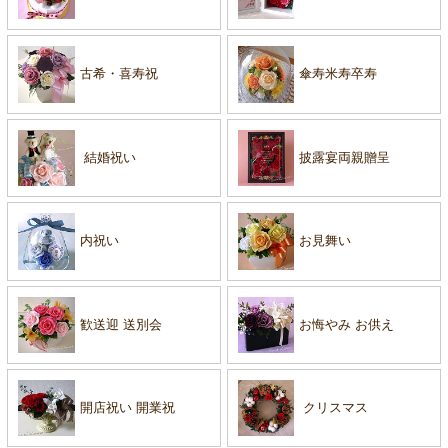
古希・喜寿祝
傘寿米寿卒寿
結婚祝い
披露宴両親贈呈
内祝い
お見舞い
歓送迎 送別会
お悔やみ お供え
開店祝い 開業祝
クリスマス