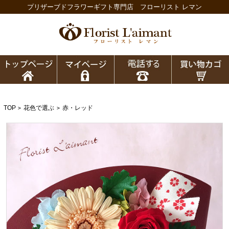
プリザーブドフラワーギフト専門店 フローリスト レマン
TOP
花色で選ぶ
赤・レッド
>
>