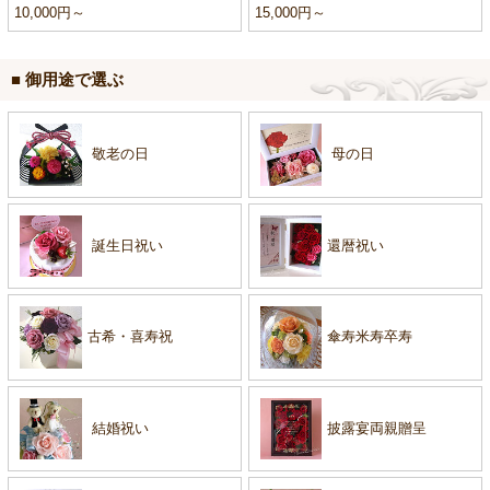
10,000円～
15,000円～
■ 御用途で選ぶ
敬老の日
母の日
誕生日祝い
還暦祝い
古希・喜寿祝
傘寿米寿卒寿
結婚祝い
披露宴両親贈呈