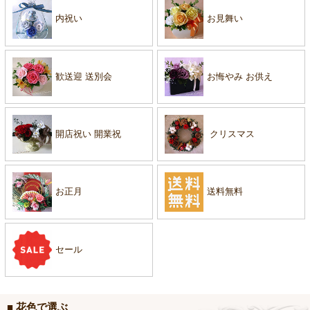
内祝い
お見舞い
歓送迎 送別会
お悔やみ お供え
開店祝い 開業祝
クリスマス
お正月
送料無料
セール
■ 花色で選ぶ