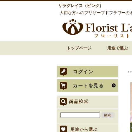
リラグレイス（ピンク）
大切な方へのプリザーブドフラワーの
トップページ
用途で選ぶ
誕生日祝い 花
還暦祝い 花
古希・喜寿祝い 花
傘寿・米寿・卒寿
結婚祝い 花
披露宴での両親贈
内祝い 花
お見舞い 退院祝い
開店祝い 開業祝い
歓送迎・送別会 花
お悔やみ・お供え
ログイン
トッ
カートを見る
用途から選ぶ