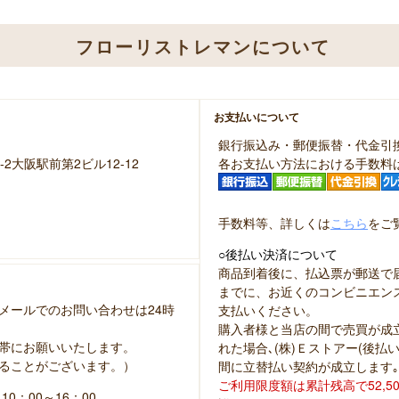
フローリストレマンについて
お支払いについて
銀行振込み・郵便振替・代金引
-2大阪駅前第2ビル12-12
各お支払い方法における手数料
手数料等、詳しくは
こちら
をご
○後払い決済について
商品到着後に、払込票が郵送で
までに、お近くのコンビニエン
メールでのお問い合わせは24時
支払いください。
購入者様と当店の間で売買が成立
帯にお願いいたします。
れた場合､(株)Ｅストアー(後
ることがございます。）
間に立替払い契約が成立します｡
ご利用限度額は累計残高で52,5
：00～16：00