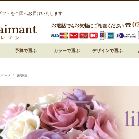
ギフトを全国へお届けいたします
予算で選ぶ
カラーで選ぶ
デザインで選ぶ
祝い 花
呈 花
 花
 花
 花
～3,000円
3,000円～
5,000円～
7,000円～
10,000円～
15,000円～
赤・レッド系
ピンク系
オレンジ系
白・ホワイト系
紫・ラベンダー系
ブルー・青系
グリーン系
パステルミックス
ビビットミックス
ドーム型
フォトフレーム・額アレン
フラワーケーキ
ハート型
プリンセスアレンジ
和風プリザーブドフラワー
プページ
完売商品