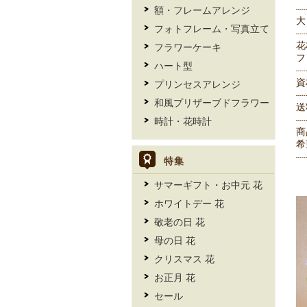
額・フレームアレンジ
大
フォトフレーム・写真立て
花
フラワーケーキ
フ
ハート型
資
プリンセスアレンジ
和風プリザーブドフラワー
送
時計・花時計
商
希
特集
サマーギフト・お中元 花
ホワイトデー 花
敬老の日 花
母の日 花
クリスマス 花
お正月 花
セール