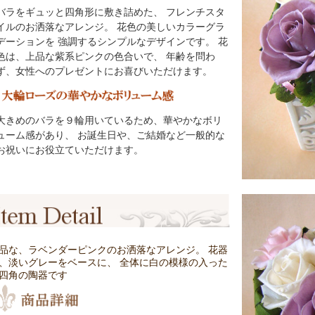
バラをギュッと四角形に敷き詰めた、 フレンチスタ
イルのお洒落なアレンジ。 花色の美しいカラーグラ
デーションを 強調するシンプルなデザインです。 花
色は、上品な紫系ピンクの色合いで、 年齢を問わ
ず、女性へのプレゼントにお喜びいただけます。
大きめのバラを９輪用いているため、華やかなボリ
ューム感があり、 お誕生日や、ご結婚など一般的な
お祝いにお役立ていただけます。
品な、ラベンダーピンクのお洒落なアレンジ。 花器
、淡いグレーをベースに、 全体に白の模様の入った
四角の陶器です