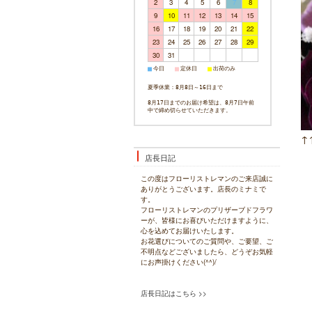
2
3
4
5
6
7
8
9
10
11
12
13
14
15
16
17
18
19
20
21
22
23
24
25
26
27
28
29
30
31
今日
定休日
出荷のみ
■
■
■
夏季休業：8月8日～16日まで
8月17日までのお届け希望は、8月7日午前
中で締め切らせていただきます。
↑
店長日記
この度はフローリストレマンのご来店誠に
ありがとうございます。店長のミナミで
す。
フローリストレマンのプリザーブドフラワ
ーが、皆様にお喜びいただけますように、
心を込めてお届けいたします。
お花選びについてのご質問や、ご要望、ご
不明点などございましたら、どうぞお気軽
にお声掛けください(^^)/
店長日記はこちら >>