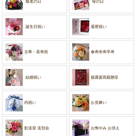
敬老の日
母の日
誕生日祝い
還暦祝い
古希・喜寿祝
傘寿米寿卒寿
結婚祝い
披露宴両親贈呈
内祝い
お見舞い
歓送迎 送別会
お悔やみ お供え