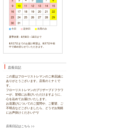
2
3
4
5
6
7
8
9
10
11
12
13
14
15
16
17
18
19
20
21
22
23
24
25
26
27
28
29
30
31
今日
定休日
出荷のみ
■
■
■
夏季休業：8月8日～16日まで
8月17日までのお届け希望は、8月7日午前
中で締め切らせていただきます。
店長日記
この度はフローリストレマンのご来店誠に
ありがとうございます。店長のミナミで
す。
フローリストレマンのプリザーブドフラワ
ーが、皆様にお喜びいただけますように、
心を込めてお届けいたします。
お花選びについてのご質問や、ご要望、ご
不明点などございましたら、どうぞお気軽
にお声掛けください(^^)/
店長日記はこちら >>