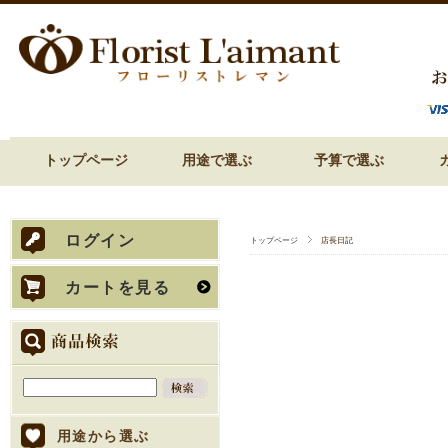
トップページ
用途で選ぶ
予算で選ぶ
誕生日祝い 花
還暦祝い 花
古希・喜寿祝い 花
傘寿・米寿・卒寿祝い 花
結婚祝い 花
披露宴での両親贈呈 花
内祝い 花
お見舞い 退院祝い 花
開店祝い 開業祝い 花
歓送迎・送別会 花
お悔やみ・お供え 花
～3,000円
3,000円～
5,000円～
7,000円～
10,000円～
15,000円～
赤
ピ
オ
白
紫
ブ
グ
パ
ビ
ログイン
トップページ
店長日記
カートを見る
用途から選ぶ