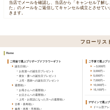
当店でメールを確認し、当店から「キャンセル了解し
た」のメールをご返信してキャンセル成立とさせてい
きます。
フローリス
Home
ご用途で選ぶプリザーブドフラワーギフト
ご予算で選ぶプリ
誕生日祝い
～3,000円
3,000円～
お友達への誕生日プレゼント
5,000円～
彼女・妻への誕生日プレゼント
7,000円～
上司・恩師への誕生日プレゼント
10,000円～
還暦祝い
15,100円～
お母さんへの還暦祝い
お父さんへの還暦祝い
上司・お世話になった方への還暦祝い
デザインで選ぶプ
古希・喜寿祝い
ドーム型アレ
傘寿・米寿・卒寿祝い