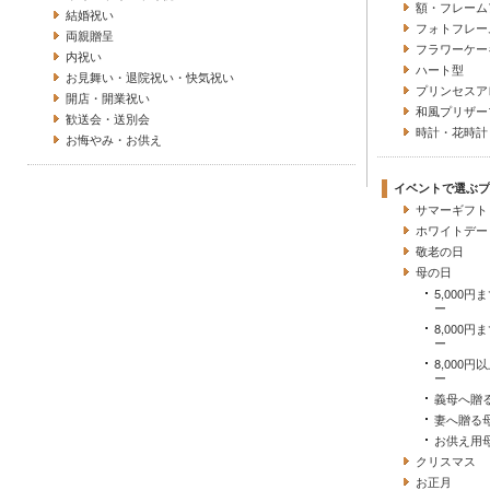
額・フレーム
結婚祝い
フォトフレー
両親贈呈
フラワーケー
内祝い
ハート型
お見舞い・退院祝い・快気祝い
プリンセスア
開店・開業祝い
和風プリザー
歓送会・送別会
時計・花時計
お悔やみ・お供え
イベントで選ぶプ
サマーギフト
ホワイトデー
敬老の日
母の日
5,000
ー
8,000
ー
8,000
ー
義母へ贈
妻へ贈る
お供え用
クリスマス
お正月