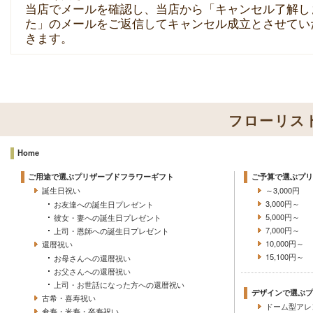
当店でメールを確認し、当店から「キャンセル了解し
た」のメールをご返信してキャンセル成立とさせてい
きます。
フローリス
Home
ご用途で選ぶプリザーブドフラワーギフト
ご予算で選ぶプリ
誕生日祝い
～3,000円
3,000円～
お友達への誕生日プレゼント
5,000円～
彼女・妻への誕生日プレゼント
7,000円～
上司・恩師への誕生日プレゼント
10,000円～
還暦祝い
15,100円～
お母さんへの還暦祝い
お父さんへの還暦祝い
上司・お世話になった方への還暦祝い
デザインで選ぶプ
古希・喜寿祝い
ドーム型アレ
傘寿・米寿・卒寿祝い