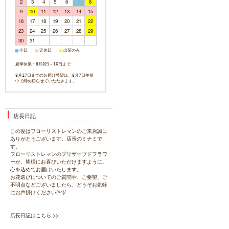
2
3
4
5
6
7
8
9
10
11
12
13
14
15
16
17
18
19
20
21
22
23
24
25
26
27
28
29
30
31
今日
定休日
出荷のみ
■
■
■
夏季休業：8月8日～16日まで
8月17日までのお届け希望は、8月7日午前
中で締め切らせていただきます。
店長日記
この度はフローリストレマンのご来店誠に
ありがとうございます。店長のミナミで
す。
フローリストレマンのプリザーブドフラワ
ーが、皆様にお喜びいただけますように、
心を込めてお届けいたします。
お花選びについてのご質問や、ご要望、ご
不明点などございましたら、どうぞお気軽
にお声掛けください(^^)/
店長日記はこちら >>