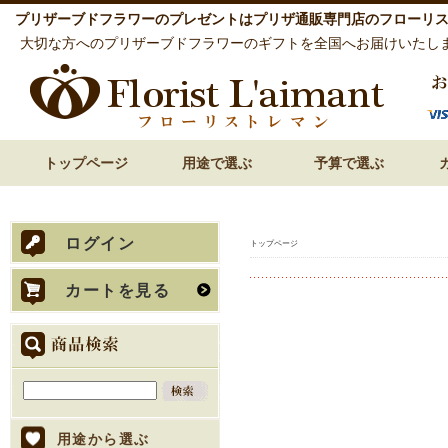
プリザーブドフラワーのプレゼントはプリザ通販専門店のフローリ
大切な方へのプリザーブドフラワーのギフトを全国へお届けいたし
トップページ
用途で選ぶ
予算で選ぶ
誕生日祝い 花
還暦祝い 花
古希・喜寿祝い 花
傘寿・米寿・卒寿祝い 花
結婚祝い 花
披露宴での両親贈呈 花
内祝い 花
お見舞い 退院祝い 花
開店祝い 開業祝い 花
歓送迎・送別会 花
お悔やみ・お供え 花
～3,000円
3,000円～
5,000円～
7,000円～
10,000円～
15,000円～
赤
ピ
オ
白
紫
ブ
グ
パ
ビ
ログイン
トップページ
カートを見る
用途から選ぶ