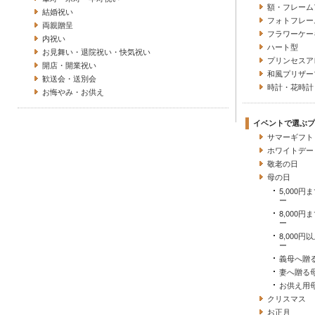
額・フレーム
結婚祝い
フォトフレー
両親贈呈
フラワーケー
内祝い
ハート型
お見舞い・退院祝い・快気祝い
プリンセスア
開店・開業祝い
和風プリザー
歓送会・送別会
時計・花時計
お悔やみ・お供え
イベントで選ぶプ
サマーギフト
ホワイトデー
敬老の日
母の日
5,000
ー
8,000
ー
8,000
ー
義母へ贈
妻へ贈る
お供え用
クリスマス
お正月