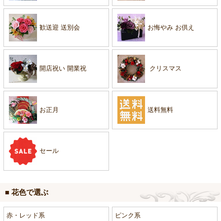
歓送迎 送別会
お悔やみ お供え
開店祝い 開業祝
クリスマス
お正月
送料無料
セール
■ 花色で選ぶ
赤・レッド系
ピンク系