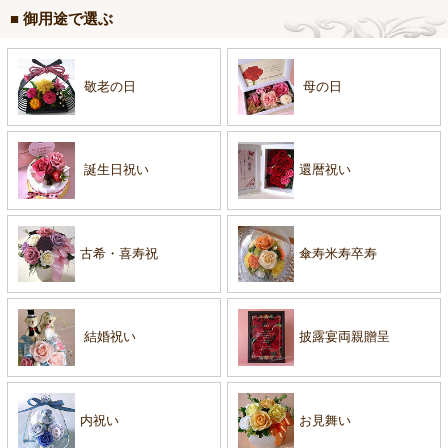
■ 御用途で選ぶ
敬老の日
母の日
誕生日祝い
還暦祝い
古希・喜寿祝
傘寿米寿卒寿
結婚祝い
披露宴両親贈呈
内祝い
お見舞い