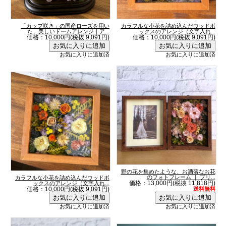
「カップ咲き」の国産ローズを用い
カラフルな小花を詰め込んだウッドボ
た、美しいドームアレンジ｜ア...
ックスのアレンジ（文字入れ...
価格：10,000円(税抜 9,091円)
価格：10,000円(税抜 9,091円)
お気に入りに追加済
お気に入りに追加済
野の花を集めたような、お洒落なお花
のフォトフレーム ｜ プリ...
カラフルな小花を詰め込んだウッドボ
価格：13,000円(税抜 11,818円)
ックスのアレンジ（文字入れ...
価格：10,000円(税抜 9,091円)
送料無料
お気に入りに追加済
お気に入りに追加済