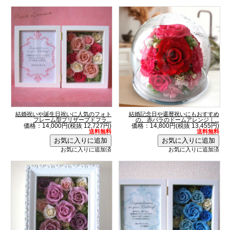
結婚祝いや誕生日祝いに人気のフォト
結婚記念日や還暦祝いにもおすすめ
フレーム型プリザーブドフラ...
の、赤バラのドームアレンジ｜...
価格：14,000円(税抜 12,727円)
価格：14,800円(税抜 13,455円)
送料無料
送料無料
お気に入りに追加済
お気に入りに追加済