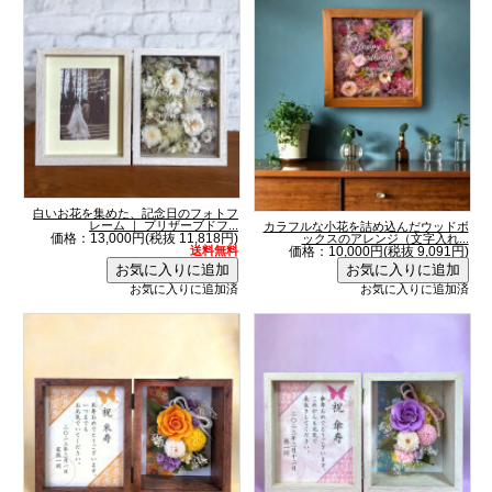
白いお花を集めた、記念日のフォトフ
レーム ｜ プリザーブドフ...
カラフルな小花を詰め込んだウッドボ
価格：13,000円(税抜 11,818円)
ックスのアレンジ（文字入れ...
送料無料
価格：10,000円(税抜 9,091円)
お気に入りに追加済
お気に入りに追加済