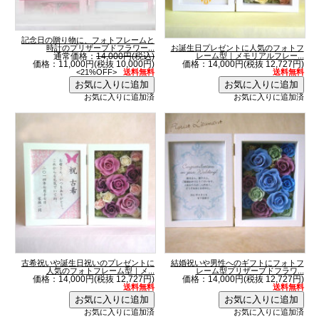
記念日の贈り物に、フォトフレームと
時計のプリザーブドフラワー...
お誕生日プレゼントに人気のフォトフ
通常価格：
14,000円(税込)
レーム型｜メモリアルフレー...
価格：11,000円(税抜 10,000円)
価格：14,000円(税抜 12,727円)
<21%OFF>
送料無料
送料無料
お気に入りに追加済
お気に入りに追加済
古希祝いや誕生日祝いのプレゼントに
結婚祝いや男性へのギフトにフォトフ
人気のフォトフレーム型｜メ...
レーム型プリザーブドフラワ...
価格：14,000円(税抜 12,727円)
価格：14,000円(税抜 12,727円)
送料無料
送料無料
お気に入りに追加済
お気に入りに追加済