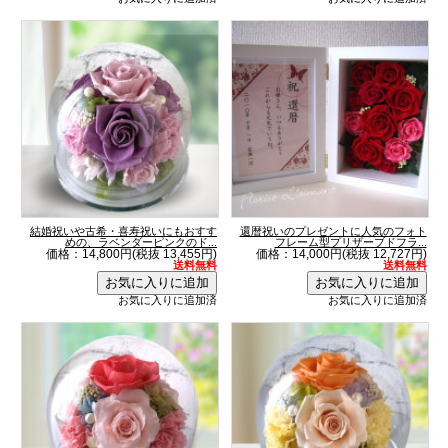
結婚祝いや古希・喜寿祝いにもおすす
還暦祝いのプレゼントに人気のフォト
めの、ラベンダーピンクのド...
フレーム型プリザーブドフラ...
価格：14,800円(税抜 13,455円)
価格：14,000円(税抜 12,727円)
送料無料
送料無料
お気に入りに追加済
お気に入りに追加済