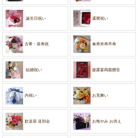
誕生日祝い
還暦祝い
古希・喜寿祝
傘寿米寿卒寿
結婚祝い
披露宴両親贈呈
内祝い
お見舞い
歓送迎 送別会
お悔やみ お供え