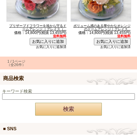
プリザーブドフラワーを埃から守るド
ボリューム感のある華やかなオレンジ
ームアレンジ ｜グレイス（...
のドームアレンジ｜グレイス...
価格：14,800円(税抜 13,455円)
価格：14,800円(税抜 13,455円)
送料無料
送料無料
お気に入りに追加済
お気に入りに追加済
1 / 1ページ
（全26件）
商品検索
キーワード検索
■ SNS