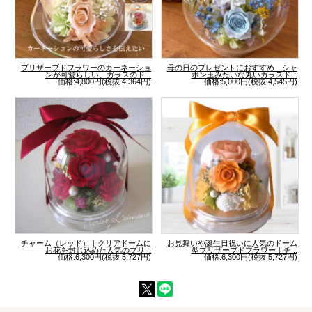
プリザーブドフラワーのカーネーショ
母の日のプレゼントにおすすめ シャ
ンが可愛らしい、ガラスのド...
ボン玉みたいな丸いガラスド...
価格:4,800円(税抜 4,364円)
価格:5,000円(税抜 4,545円)
チャーム（レッド）｜クリアドームに
お見舞いや誕生日祝いに人気のドーム
お花を封じ込めた人気のプリ...
型プリザーブドフラワー｜チ...
価格:6,300円(税抜 5,727円)
価格:6,300円(税抜 5,727円)