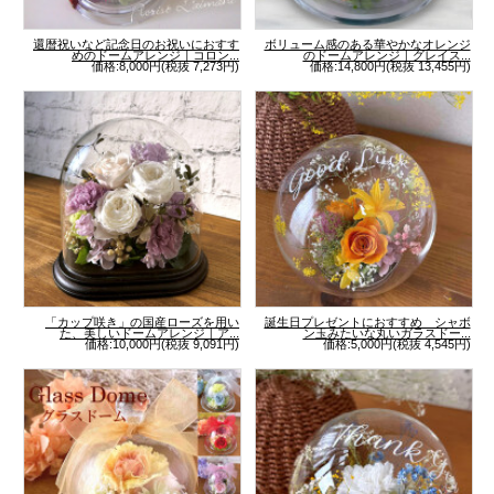
還暦祝いなど記念日のお祝いにおすす
ボリューム感のある華やかなオレンジ
めのドームアレンジ｜コロン...
のドームアレンジ｜グレイス...
価格:8,000円(税抜 7,273円)
価格:14,800円(税抜 13,455円)
「カップ咲き」の国産ローズを用い
誕生日プレゼントにおすすめ シャボ
た、美しいドームアレンジ｜ア...
ン玉みたいな丸いガラスドー...
価格:10,000円(税抜 9,091円)
価格:5,000円(税抜 4,545円)