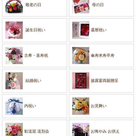
敬老の日
母の日
誕生日祝い
還暦祝い
古希・喜寿祝
傘寿米寿卒寿
結婚祝い
披露宴両親贈呈
内祝い
お見舞い
歓送迎 送別会
お悔やみ お供え