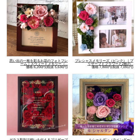
思い出の一枚を彩るお花のフォトフレ
プレシャスメモリーズ（ピンク）｜プ
ーム｜スウィートメモリー（...
リザーブドフラワーと2枚の...
価格:6,200円(税抜 5,636円)
価格:7,800円(税抜 7,091円)
ガラス彫刻で想いを伝えるプリザーブ
ルシャルダン（ラベンダー）