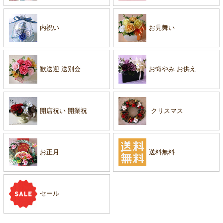
内祝い
お見舞い
歓送迎 送別会
お悔やみ お供え
開店祝い 開業祝
クリスマス
お正月
送料無料
セール