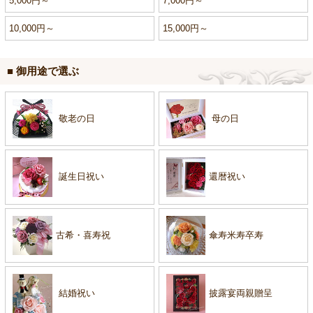
5,000円～
7,000円～
10,000円～
15,000円～
■ 御用途で選ぶ
敬老の日
母の日
誕生日祝い
還暦祝い
古希・喜寿祝
傘寿米寿卒寿
結婚祝い
披露宴両親贈呈