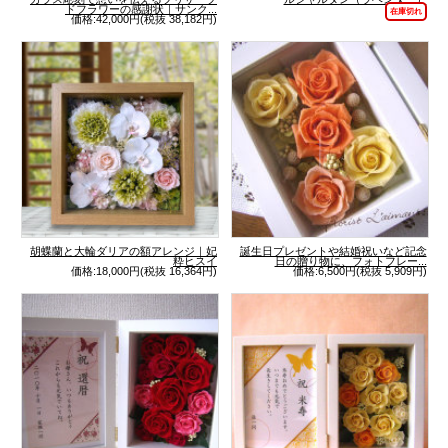
ドフラワーの感謝状｜サンク...
在庫切れ
価格:42,000円(税抜 38,182円)
胡蝶蘭と大輪ダリアの額アレンジ｜妃
誕生日プレゼントや結婚祝いなど記念
粋ヒスイ
日の贈り物に、フォトフレー...
価格:18,000円(税抜 16,364円)
価格:6,500円(税抜 5,909円)