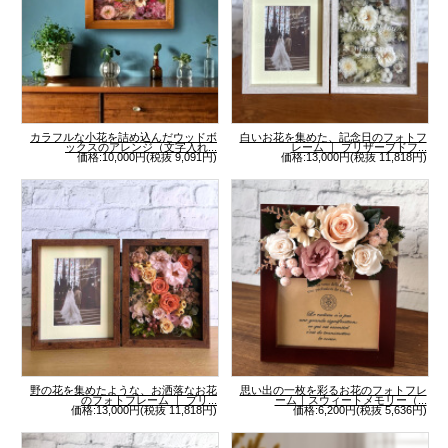
カラフルな小花を詰め込んだウッドボ
白いお花を集めた、記念日のフォトフ
ックスのアレンジ（文字入れ...
レーム ｜ プリザーブドフ...
価格:10,000円(税抜 9,091円)
価格:13,000円(税抜 11,818円)
野の花を集めたような、お洒落なお花
思い出の一枚を彩るお花のフォトフレ
のフォトフレーム ｜ プリ...
ーム｜スウィートメモリー（...
価格:13,000円(税抜 11,818円)
価格:6,200円(税抜 5,636円)