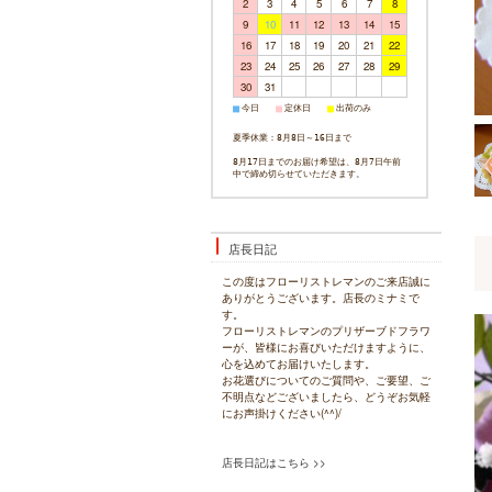
2
3
4
5
6
7
8
9
10
11
12
13
14
15
16
17
18
19
20
21
22
23
24
25
26
27
28
29
30
31
今日
定休日
出荷のみ
■
■
■
夏季休業：8月8日～16日まで
8月17日までのお届け希望は、8月7日午前
中で締め切らせていただきます。
店長日記
この度はフローリストレマンのご来店誠に
ありがとうございます。店長のミナミで
す。
フローリストレマンのプリザーブドフラワ
ーが、皆様にお喜びいただけますように、
心を込めてお届けいたします。
お花選びについてのご質問や、ご要望、ご
不明点などございましたら、どうぞお気軽
にお声掛けください(^^)/
店長日記はこちら >>