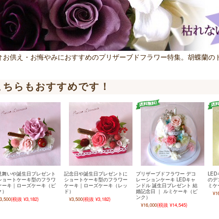
↑お供え・お悔やみにおすすめのプリザーブドフラワー特集。胡蝶蘭の
こちらもおすすめです！
見舞いや誕生日プレゼント
記念日や誕生日プレゼントに
プリザーブドフラワー デコ
LE
ショートケーキ型のフラワ
ショートケーキ型のフラワー
レーションケーキ LEDキャ
のデ
ケーキ｜ローズケーキ（ピ
ケーキ｜ローズケーキ（レッ
ンドル 誕生日プレゼント 結
ミケ
ク）
ド）
婚記念日 ｜ ルミケーキ（ピ
¥1
ンク）
3,500
(税抜 ¥3,182)
¥3,500
(税抜 ¥3,182)
¥16,000
(税抜 ¥14,545)