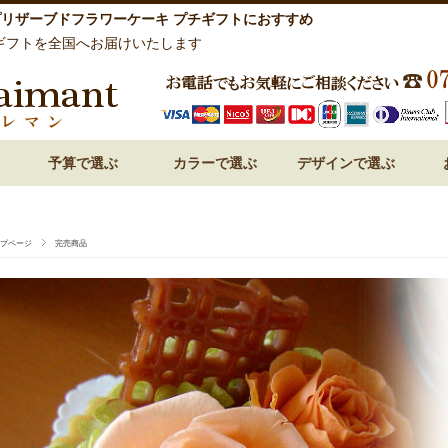
リザーブドフラワーケーキ プチギフトにおすすめ
ギフトを全国へお届けいたします
予算で選ぶ
カラーで選ぶ
デザインで選ぶ
祝い 花
呈 花
 花
 花
 花
～3,000円
3,000円～
5,000円～
7,000円～
10,000円～
15,000円～
赤・レッド系
ピンク系
オレンジ系
白・ホワイト系
紫・ラベンダー系
ブルー・青系
グリーン系
パステルミックス
ビビットミックス
ドーム型
フォトフレーム・額アレン
フラワーケーキ
ハート型
プリンセスアレンジ
和風プリザーブドフラワー
プページ
完売商品