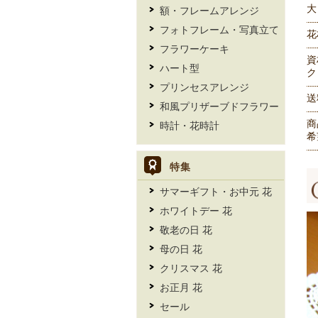
大
額・フレームアレンジ
フォトフレーム・写真立て
花
フラワーケーキ
資
ハート型
ク
プリンセスアレンジ
送
和風プリザーブドフラワー
商
時計・花時計
希
特集
サマーギフト・お中元 花
ホワイトデー 花
敬老の日 花
母の日 花
クリスマス 花
お正月 花
セール