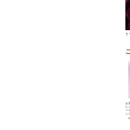
↑
お
に
ー
ン
¥