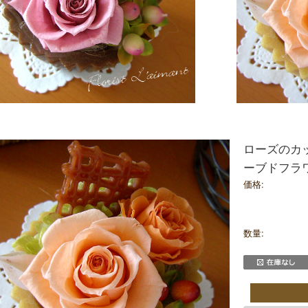
ローズのカ
ーブドフラ
価格:
数量: