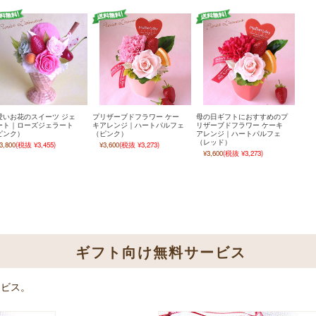
愛いお花のスイーツ ジェ
プリザーブドフラワー ケー
母の日ギフトにおすすめのプ
ート｜ローズジェラート
キアレンジ｜ハートパルフェ
リザーブドフラワー ケーキ
ピンク）
（ピンク）
アレンジ｜ハートパルフェ
（レッド）
3,800
(税抜 ¥3,455)
¥3,600
(税抜 ¥3,273)
¥3,600
(税抜 ¥3,273)
ギフト向け無料サービス
ービス。