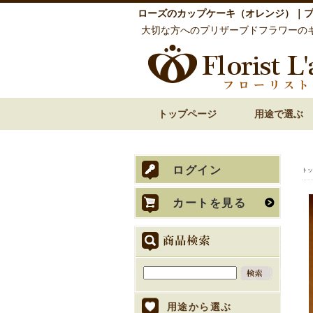
ローズのカップケーキ（オレンジ）｜プ
大切な方へのプリザーブドフラワーの
トップページ
用途で選ぶ
誕生日祝い 花
還暦祝い 花
古希・喜寿祝い 花
傘寿・米寿・卒寿
結婚祝い 花
披露宴での両親贈
内祝い 花
お見舞い 退院祝い
開店祝い 開業祝い
歓送迎・送別会 花
お悔やみ・お供え
ログイン
トッ
カートを見る
用途から選ぶ