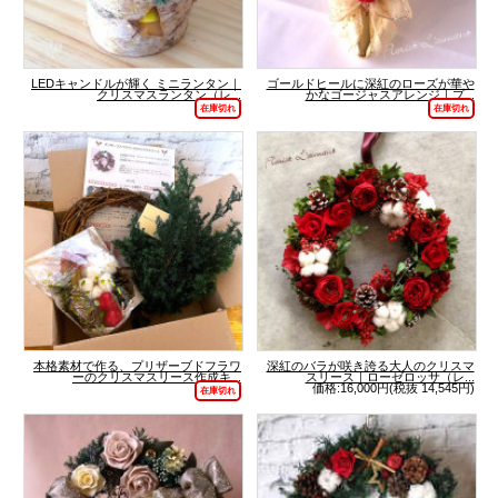
LEDキャンドルが輝く ミニランタン｜
ゴールドヒールに深紅のローズが華や
クリスマスランタン（レ...
かなゴージャスアレンジ｜プ...
在庫切れ
在庫切れ
本格素材で作る、プリザーブドフラワ
深紅のバラが咲き誇る大人のクリスマ
ーのクリスマスリース作成キ...
スリース｜ローゼロッサ（レ...
価格:16,000円(税抜 14,545円)
在庫切れ