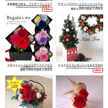
本格素材で作る、プリザーブドフラワ
テディベアのマックスとハーバリウム
ーのクリスマスリース作成キ...
のクリスマスセット
価格:6,000円(税抜 5,455円)
在庫切れ
スタイリッシュなプリザーブドフラワ
クリスマスプレゼントにもおすすめの
ーのBOXアレンジ｜レガロ
テーブルツリー｜ミニツリー...
価格:4,800円(税抜 4,364円)
在庫切れ