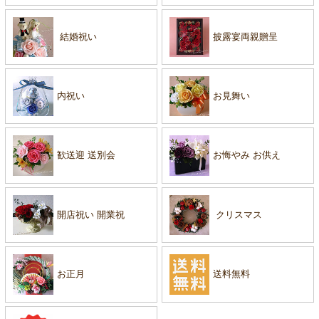
結婚祝い
披露宴両親贈呈
内祝い
お見舞い
歓送迎 送別会
お悔やみ お供え
開店祝い 開業祝
クリスマス
お正月
送料無料