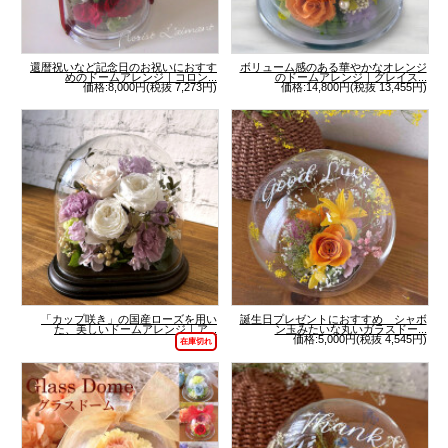
還暦祝いなど記念日のお祝いにおすす
ボリューム感のある華やかなオレンジ
めのドームアレンジ｜コロン...
のドームアレンジ｜グレイス...
価格:8,000円(税抜 7,273円)
価格:14,800円(税抜 13,455円)
「カップ咲き」の国産ローズを用い
誕生日プレゼントにおすすめ シャボ
た、美しいドームアレンジ｜ア...
ン玉みたいな丸いガラスドー...
価格:5,000円(税抜 4,545円)
在庫切れ