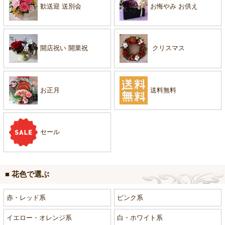
歓送迎 送別会
お悔やみ お供え
開店祝い 開業祝
クリスマス
お正月
送料無料
セール
■ 花色で選ぶ
赤・レッド系
ピンク系
イエロー・オレンジ系
白・ホワイト系