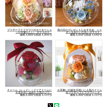
プリザーブドフラワーのカーネーショ
母の日のプレゼントにおすすめ シャ
ンが可愛らしい、ガラスのド...
ボン玉みたいな丸いガラスド...
価格:4,800円(税抜 4,364円)
価格:5,000円(税抜 4,545円)
チャーム（レッド）｜クリアドームに
お見舞いや誕生日祝いに人気のドーム
お花を封じ込めた人気のプリ...
型プリザーブドフラワー｜チ...
価格:6,300円(税抜 5,727円)
価格:6,300円(税抜 5,727円)