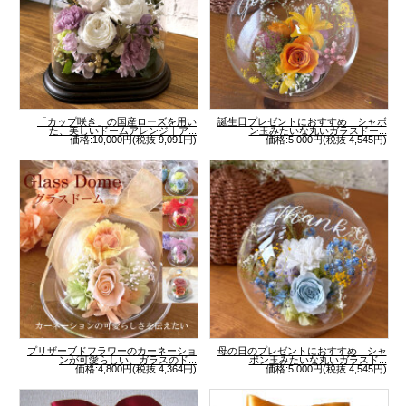
「カップ咲き」の国産ローズを用い
誕生日プレゼントにおすすめ シャボ
た、美しいドームアレンジ｜ア...
ン玉みたいな丸いガラスドー...
価格:10,000円(税抜 9,091円)
価格:5,000円(税抜 4,545円)
プリザーブドフラワーのカーネーショ
母の日のプレゼントにおすすめ シャ
ンが可愛らしい、ガラスのド...
ボン玉みたいな丸いガラスド...
価格:4,800円(税抜 4,364円)
価格:5,000円(税抜 4,545円)