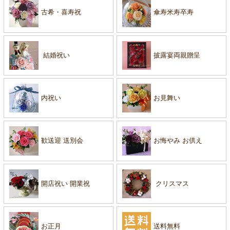
古希・喜寿祝
傘寿米寿卒寿
結婚祝い
披露宴両親贈呈
内祝い
お見舞い
歓送迎 送別会
お悔やみ お供え
開店祝い 開業祝
クリスマス
お正月
送料無料