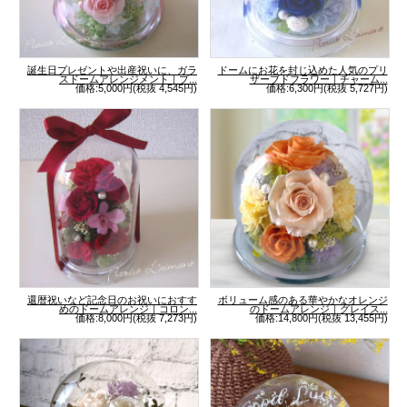
誕生日プレゼントや出産祝いに、ガラ
ドームにお花を封じ込めた人気のプリ
スドームアレンジメント｜プ...
ザーブドフラワー｜チャーム...
価格:5,000円(税抜 4,545円)
価格:6,300円(税抜 5,727円)
還暦祝いなど記念日のお祝いにおすす
ボリューム感のある華やかなオレンジ
めのドームアレンジ｜コロン...
のドームアレンジ｜グレイス...
価格:8,000円(税抜 7,273円)
価格:14,800円(税抜 13,455円)