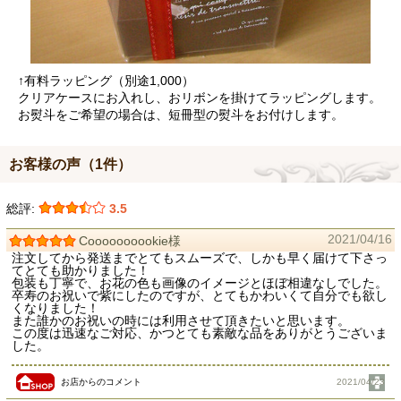
↑有料ラッピング（別途1,000）
クリアケースにお入れし、おリボンを掛けてラッピングします。
お熨斗をご希望の場合は、短冊型の熨斗をお付けします。
お客様の声（1件）
総評:
3.5
2021/04/16
Coooooooookie様
注文してから発送までとてもスムーズで、しかも早く届けて下さっ
てとても助かりました！
包装も丁寧で、お花の色も画像のイメージとほぼ相違なしでした。
卒寿のお祝いで紫にしたのですが、とてもかわいくて自分でも欲し
くなりました！
また誰かのお祝いの時には利用させて頂きたいと思います。
この度は迅速なご対応、かつとても素敵な品をありがとうございま
した。
お店からのコメント
2021/04/23