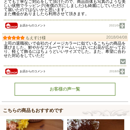
とても丁寧なご対応をして頂けたので、商品自体も写真のような美
しい状態でラッピング(有償の方にしました)も綺麗にしていただけ
て届いたのではないかと思います。
また機会がありましたら利用させて頂きます。
お店からのコメント
2021/04/05
2018/04/08
もえすけ様
上司の退職祝いで会社のイメージカラーに似ているこちらの商品を
選びました。鮮やかなブルーでドームいっぱいにお花が広がってお
り、軽くて飾るにはちょうどいいサイズでした。また、希望に合わ
せた対応をしていただ
お店からのコメント
2018/04/11
お客様の声一覧
こちらの商品もおすすめです