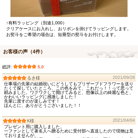
↑有料ラッピング（別途1,000）
クリアケースにお入れし、おリボンを掛けてラッピングします。
お熨斗をご希望の場合は、短冊型の熨斗をお付けします。
お客様の声（4件）
総評:
5.0
2021/09/28
るき様
仕事場の先輩の結婚祝いにどうしてもプリザーブドフラワーを送り
たくて探していたところ、この色をみて、これだっ！！って思って
頼みました。ワクワクして開けてみると、想像以上の綺麗な色と、
かわいいラッピングに感激しました！
先輩に渡すのが楽しみです！
ほんとに、ありがとうございました！！
2021/04/04
K様
プレゼント用に購入しました。
一ファンとして著名人へ贈るために受付部へ直送したので現物は見
ておりませんが、