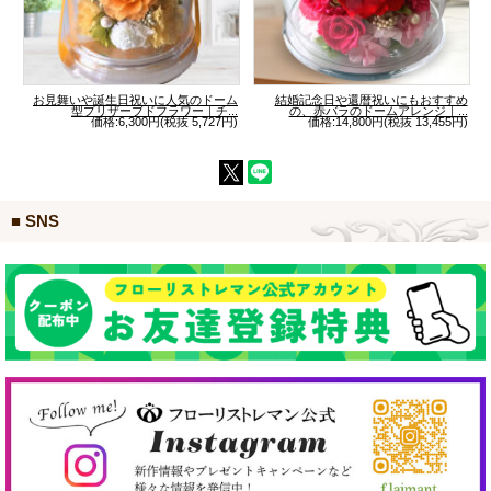
お見舞いや誕生日祝いに人気のドーム
結婚記念日や還暦祝いにもおすすめ
型プリザーブドフラワー｜チ...
の、赤バラのドームアレンジ｜...
価格:6,300円(税抜 5,727円)
価格:14,800円(税抜 13,455円)
■ SNS