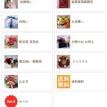
結婚祝い
披露宴両親贈呈
内祝い
お見舞い
歓送迎 送別会
お悔やみ お供え
開店祝い 開業祝
クリスマス
お正月
送料無料
セール