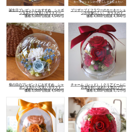
誕生日プレゼントにおすすめ シャボ
プリザーブドフラワーのカーネーショ
ン玉みたいな丸いガラスドー...
ンが可愛らしい、ガラスのド...
価格:5,000円(税抜 4,545円)
価格:4,800円(税抜 4,364円)
母の日のプレゼントにおすすめ シャ
チャーム（レッド）｜クリアドームに
ボン玉みたいな丸いガラスド...
お花を封じ込めた人気のプリ...
価格:5,000円(税抜 4,545円)
価格:6,300円(税抜 5,727円)