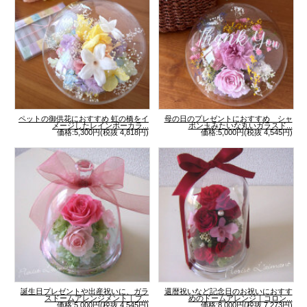
ペットの御供花におすすめ 虹の橋をイ
母の日のプレゼントにおすすめ シャ
メージしたレインボーカラ...
ボン玉みたいな丸いガラスド...
価格:5,300円(税抜 4,818円)
価格:5,000円(税抜 4,545円)
誕生日プレゼントや出産祝いに、ガラ
還暦祝いなど記念日のお祝いにおすす
スドームアレンジメント｜プ...
めのドームアレンジ｜コロン...
価格:5,000円(税抜 4,545円)
価格:8,000円(税抜 7,273円)