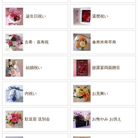
誕生日祝い
還暦祝い
古希・喜寿祝
傘寿米寿卒寿
結婚祝い
披露宴両親贈呈
内祝い
お見舞い
歓送迎 送別会
お悔やみ お供え