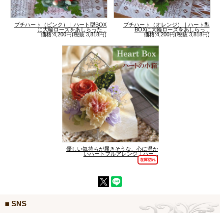
プチハート（ピンク）｜ハート型BOX
プチハート（オレンジ）｜ハート型
に大輪ローズをあしらった...
BOXに大輪ローズをあしらっ...
価格:4,200円(税抜 3,818円)
価格:4,200円(税抜 3,818円)
優しい気持ちが届きそうな、心に温か
いハートフルアレンジ｜ハー...
在庫切れ
■ SNS