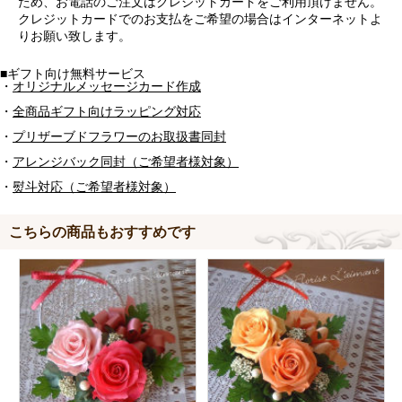
ため、お電話のご注文はクレジットカードをご利用頂けません。
クレジットカードでのお支払をご希望の場合はインターネットよ
りお願い致します。
■ギフト向け無料サービス
・
オリジナルメッセージカード作成
・
全商品ギフト向けラッピング対応
・
プリザーブドフラワーのお取扱書同封
・
アレンジバック同封（ご希望者様対象）
・
熨斗対応（ご希望者様対象）
こちらの商品もおすすめです