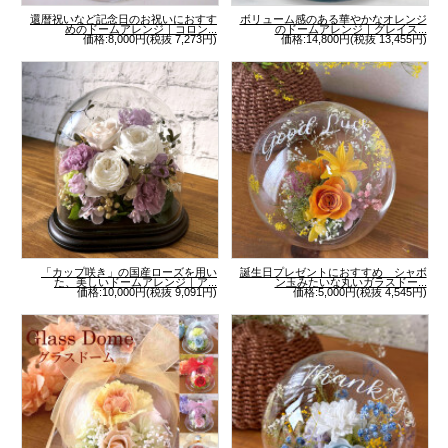
還暦祝いなど記念日のお祝いにおすす
ボリューム感のある華やかなオレンジ
めのドームアレンジ｜コロン...
のドームアレンジ｜グレイス...
価格:8,000円(税抜 7,273円)
価格:14,800円(税抜 13,455円)
「カップ咲き」の国産ローズを用い
誕生日プレゼントにおすすめ シャボ
た、美しいドームアレンジ｜ア...
ン玉みたいな丸いガラスドー...
価格:10,000円(税抜 9,091円)
価格:5,000円(税抜 4,545円)