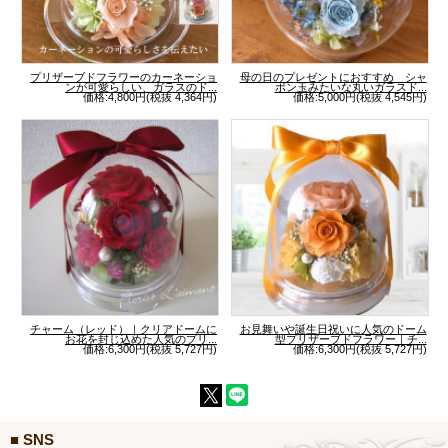
プリザーブドフラワーのカーネーショ
母の日のプレゼントにおすすめ シャ
ンが可愛らしい、ガラスのド...
ボン玉みたいな丸いガラスド...
価格:4,800円(税抜 4,364円)
価格:5,000円(税抜 4,545円)
チャーム（レッド）｜クリアドームに
お見舞いや誕生日祝いに人気のドーム
お花を封じ込めた人気のプリ...
型プリザーブドフラワー｜チ...
価格:6,300円(税抜 5,727円)
価格:6,300円(税抜 5,727円)
■ SNS