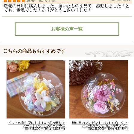
風谷 佐代子様
敬老の日用に購入しました。届いたものを見て、感動しました！と
ても、素敵でした！ありがとうございました！
お客様の声一覧
こちらの商品もおすすめです
ペットの御供花におすすめ 虹の橋をイ
母の日のプレゼントにおすすめ シャ
メージしたレインボーカラ...
ボン玉みたいな丸いガラスド...
価格:5,300円(税抜 4,818円)
価格:5,000円(税抜 4,545円)