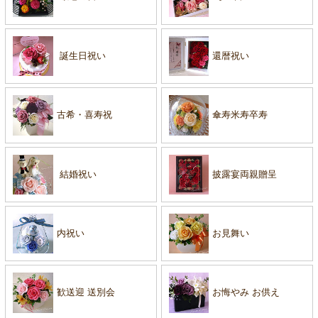
誕生日祝い
還暦祝い
古希・喜寿祝
傘寿米寿卒寿
結婚祝い
披露宴両親贈呈
内祝い
お見舞い
歓送迎 送別会
お悔やみ お供え