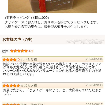
↑有料ラッピング（別途1,000）
クリアケースにお入れし、おリボンを掛けてラッピングします。
お熨斗をご希望の場合は、短冊型の熨斗をお付けします。
お客様の声（7件）
総評:
4.9
2024/05/04
もりもり様
施設にいる母親に生花が送れないため購入しました。ガラスよりア
クリルの方が安心ですし棚にもおけるサイズ感で良かったです。
バルーン型や名入れなどバリエーションがあると毎年違うものを送
れるので嬉しいです。
2023/09/08
ミズカメ様
お届け先から、「まぁ！ケーキのよう」と、大変喜んでいただきま
した。
2022/09/17