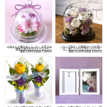
お供えに小菊をあしらった、お手入れ
「カップ咲き」の国産ローズを用い
簡単人気のガラスドームアレ...
た、美しいドームアレンジ｜ア...
価格:4,800円(税抜 4,364円)
価格:10,000円(税抜 9,091円)
コンパクトで飾りやすい仏花、お供え
お供え、お悔み用フォトフレーム｜面