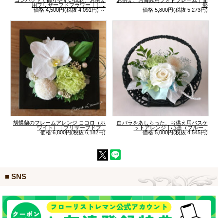
用プリザーブドフラワー｜し...
影
価格:4,500円(税抜 4,091円)
～
価格:5,800円(税抜 5,273円)
胡蝶蘭のフレームアレンジ ココロ（ホ
白バラをあしらった、お供え用バスケ
ワイト）｜プリザーブドフ...
ットアレンジ｜心遥（ブルー...
価格:6,800円(税抜 6,182円)
価格:5,000円(税抜 4,545円)
■ SNS