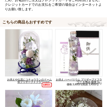
ため、お電話のご注文はクレジットカードをご利用頂けません。
クレジットカードでのお支払をご希望の場合はインターネットよ
りお願い致します。
こちらの商品もおすすめです
お供えや仏花にコチョウランのドーム
お供え ハーバリウム プリザーブドフラ
型プリザーブドフラワー|は...
ワー お悔み 線香 仏...
価格:3,800円(税抜 3,455円)
～
在庫切れ