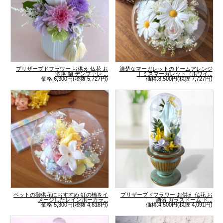
プリザーブドフラワー お供え 仏花 お
清楚なマーガレットのドームアレンジ
洒落 蘭 デンファレ ...
｜ミスマーガレット（ホワイ...
価格:6,300円(税抜 5,727円)
価格:8,500円(税抜 7,727円)
ペットの御供花におすすめ 虹の橋をイ
プリザーブドフラワー お供え 仏花 お
メージしたレインボーカラ...
洒落 ガラスドーム ド...
価格:5,300円(税抜 4,818円)
価格:4,500円(税抜 4,091円)