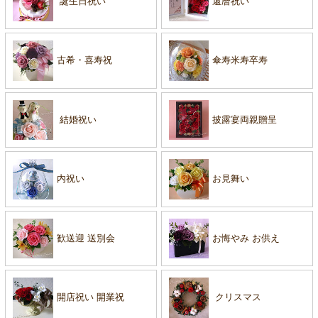
誕生日祝い
還暦祝い
古希・喜寿祝
傘寿米寿卒寿
結婚祝い
披露宴両親贈呈
内祝い
お見舞い
歓送迎 送別会
お悔やみ お供え
開店祝い 開業祝
クリスマス