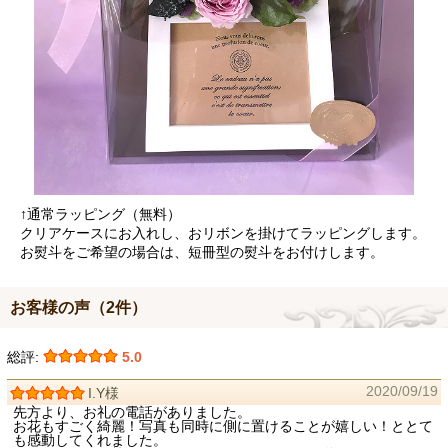
↑通常ラッピング（無料）
クリアケースにお入れし、おリボンを掛けてラッピングします。
お熨斗をご希望の場合は、短冊型の熨斗をお付けします。
お客様の声（2件）
総評:
5.0
2020/09/19
I.Y様
先方より、お礼の電話がありました。
お花もすごく綺麗！写真も同時に側に置けることが嬉しい！ととて
も感動してくれました。