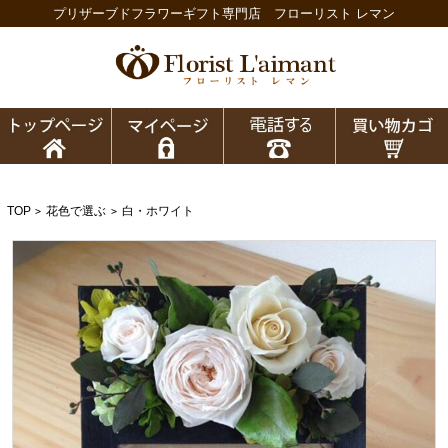
プリザーブドフラワーギフト専門店 フローリスト レマン
TOP
花色で選ぶ
白・ホワイト
>
>