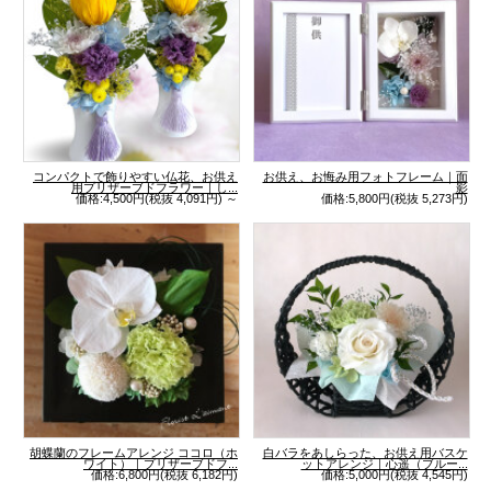
コンパクトで飾りやすい仏花、お供え
お供え、お悔み用フォトフレーム｜面
用プリザーブドフラワー｜し...
影
価格:4,500円(税抜 4,091円)
～
価格:5,800円(税抜 5,273円)
胡蝶蘭のフレームアレンジ ココロ（ホ
白バラをあしらった、お供え用バスケ
ワイト）｜プリザーブドフ...
ットアレンジ｜心遥（ブルー...
価格:6,800円(税抜 6,182円)
価格:5,000円(税抜 4,545円)