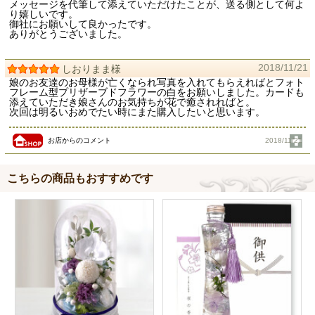
メッセージを代筆して添えていただけたことが、送る側として何よ
り嬉しいです。
御社にお願いして良かったです。
ありがとうございました。
2018/11/21
しおりまま様
娘のお友達のお母様が亡くなられ写真を入れてもらえればとフォト
フレーム型プリザーブドフラワーの白をお願いしました。カードも
添えていただき娘さんのお気持ちが花で癒されればと。
次回は明るいおめでたい時にまた購入したいと思います。
お店からのコメント
2018/11/21
こちらの商品もおすすめです