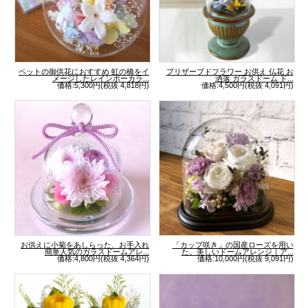
ペットの御供花におすすめ 虹の橋をイ
プリザーブドフラワー お供え 仏花 お
メージしたレインボーカラ...
洒落 ガラスドーム ド...
価格:5,300円(税抜 4,818円)
価格:4,500円(税抜 4,091円)
お供えに小菊をあしらった、お手入れ
「カップ咲き」の国産ローズを用い
簡単人気のガラスドームアレ...
た、美しいドームアレンジ｜ア...
価格:4,800円(税抜 4,364円)
価格:10,000円(税抜 9,091円)