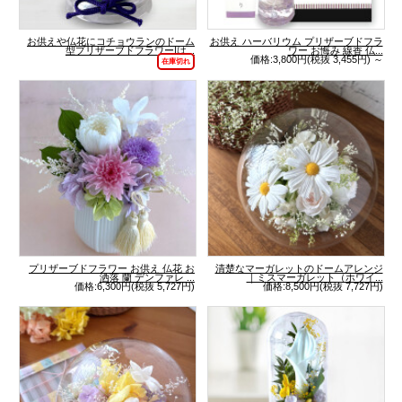
お供えや仏花にコチョウランのドーム
お供え ハーバリウム プリザーブドフラ
型プリザーブドフラワー|は...
ワー お悔み 線香 仏...
価格:3,800円(税抜 3,455円)
～
在庫切れ
プリザーブドフラワー お供え 仏花 お
清楚なマーガレットのドームアレンジ
洒落 蘭 デンファレ ...
｜ミスマーガレット（ホワイ...
価格:6,300円(税抜 5,727円)
価格:8,500円(税抜 7,727円)