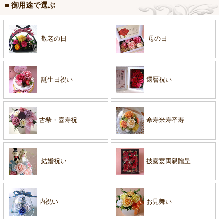
■ 御用途で選ぶ
敬老の日
母の日
誕生日祝い
還暦祝い
古希・喜寿祝
傘寿米寿卒寿
結婚祝い
披露宴両親贈呈
内祝い
お見舞い