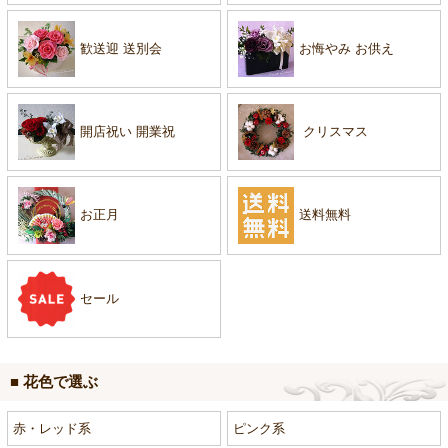
歓送迎 送別会
お悔やみ お供え
開店祝い 開業祝
クリスマス
お正月
送料無料
セール
■ 花色で選ぶ
赤・レッド系
ピンク系