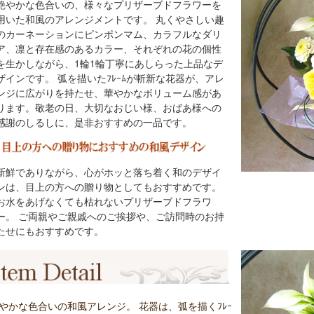
艶やかな色合いの、様々なプリザーブドフラワーを
用いた和風のアレンジメントです。 丸くやさしい趣
のカーネーションにピンポンマム、カラフルなダリ
ア、凛と存在感のあるカラー、それぞれの花の個性
を生かしながら、1輪1輪丁寧にあしらった上品なデ
ザインです。 弧を描いたﾌﾚｰﾑが斬新な花器が、アレ
ンジに広がりを持たせ、華やかなボリューム感があ
ります。敬老の日、大切なおじい様、おばあ様への
感謝のしるしに、是非おすすめの一品です。
新鮮でありながら、心がホッと落ち着く和のデザイ
ンは、目上の方への贈り物としてもおすすめです。
お水をあげなくても枯れないプリザーブドフラワ
ー。 ご両親やご親戚へのご挨拶や、ご訪問時のお持
たせにもおすすめです。
やかな色合いの和風アレンジ。 花器は、弧を描くﾌﾚｰ