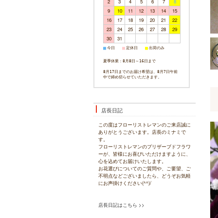
2
3
4
5
6
7
8
9
10
11
12
13
14
15
16
17
18
19
20
21
22
23
24
25
26
27
28
29
30
31
今日
定休日
出荷のみ
■
■
■
夏季休業：8月8日～16日まで
8月17日までのお届け希望は、8月7日午前
中で締め切らせていただきます。
店長日記
この度はフローリストレマンのご来店誠に
ありがとうございます。店長のミナミで
す。
フローリストレマンのプリザーブドフラワ
ーが、皆様にお喜びいただけますように、
心を込めてお届けいたします。
お花選びについてのご質問や、ご要望、ご
不明点などございましたら、どうぞお気軽
にお声掛けください(^^)/
店長日記はこちら >>