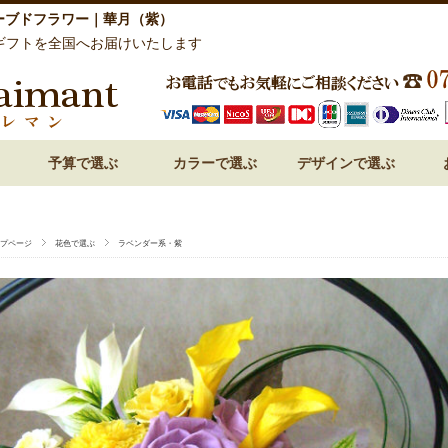
ーブドフラワー｜華月（紫）
ギフトを全国へお届けいたします
予算で選ぶ
カラーで選ぶ
デザインで選ぶ
祝い 花
呈 花
 花
 花
 花
～3,000円
3,000円～
5,000円～
7,000円～
10,000円～
15,000円～
赤・レッド系
ピンク系
オレンジ系
白・ホワイト系
紫・ラベンダー系
ブルー・青系
グリーン系
パステルミックス
ビビットミックス
ドーム型
フォトフレーム・額アレン
フラワーケーキ
ハート型
プリンセスアレンジ
和風プリザーブドフラワー
プページ
花色で選ぶ
ラベンダー系・紫