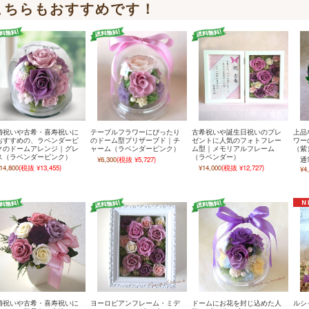
こちらもおすすめです！
婚祝いや古希・喜寿祝いに
テーブルフラワーにぴったり
古希祝いや誕生日祝いのプレ
上品
おすすめの、ラベンダーピ
のドーム型プリザーブド｜チ
ゼントに人気のフォトフレー
ワー
クのドームアレンジ｜グレ
ャーム（ラベンダーピンク）
ム型｜メモリアルフレーム
（紫
ス（ラベンダーピンク）
（ラベンダー）
¥6,300
(税抜 ¥5,727)
通
14,800
(税抜 ¥13,455)
¥14,000
(税抜 ¥12,727)
¥4
婚祝いや古希・喜寿祝いに
ヨーロピアンフレーム・ミデ
ドームにお花を封じ込めた人
ルシ