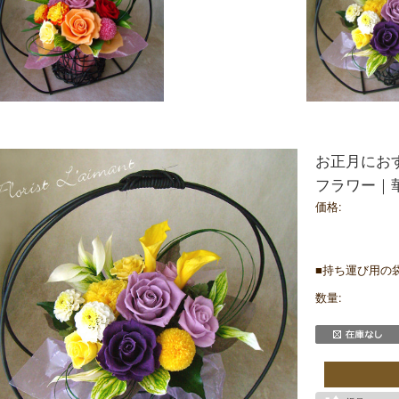
お正月にお
フラワー｜
価格:
■持ち運び用の袋
数量: