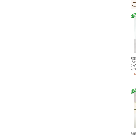
結
も
ン
イ
¥
結