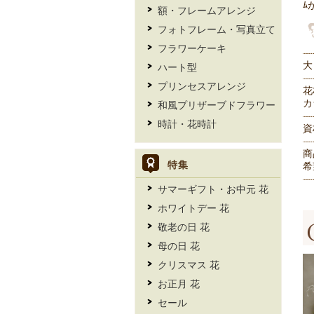
ﾑ
額・フレームアレンジ
フォトフレーム・写真立て
フラワーケーキ
大
ハート型
プリンセスアレンジ
花
カ
和風プリザーブドフラワー
時計・花時計
資
商
希
特集
サマーギフト・お中元 花
ホワイトデー 花
敬老の日 花
母の日 花
クリスマス 花
お正月 花
セール