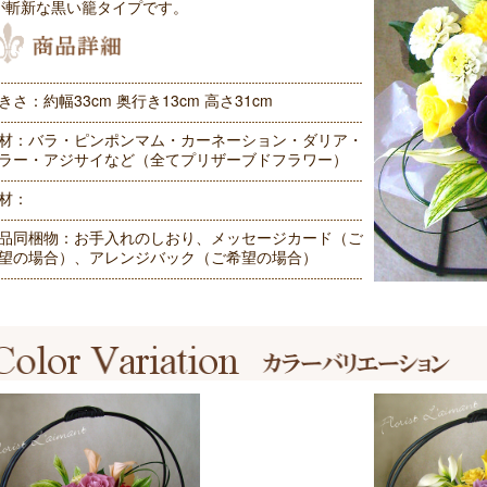
が斬新な黒い籠タイプです。
きさ：約幅33cm 奥行き13cm 高さ31cm
材：バラ・ピンポンマム・カーネーション・ダリア・
ラー・アジサイなど（全てプリザーブドフラワー）
材：
品同梱物：お手入れのしおり、メッセージカード（ご
望の場合）、アレンジバック（ご希望の場合）