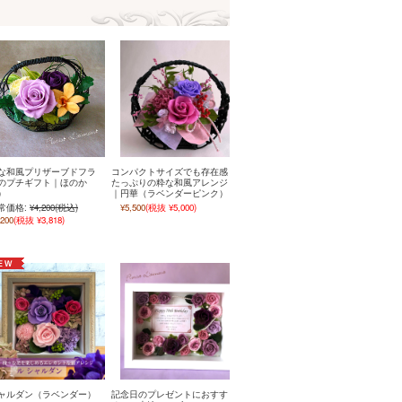
な和風プリザーブドフラ
コンパクトサイズでも存在感
のプチギフト｜ほのか
たっぷりの粋な和風アレンジ
）
｜円華（ラベンダーピンク）
常価格:
¥4,200
(税込)
¥5,500
(税抜 ¥5,000)
,200
(税抜 ¥3,818)
ャルダン（ラベンダー）
記念日のプレゼントにおすす