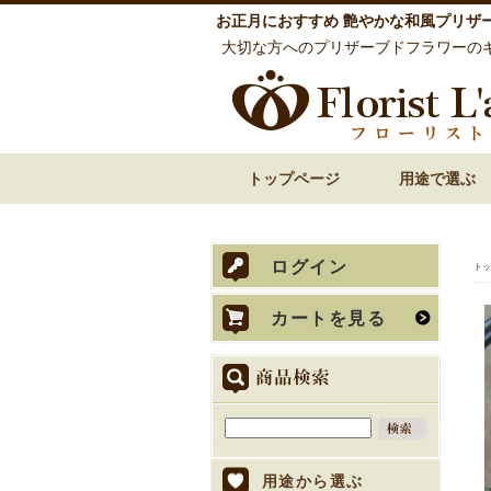
お正月におすすめ 艶やかな和風プリザ
大切な方へのプリザーブドフラワーの
トップページ
用途で選ぶ
誕生日祝い 花
還暦祝い 花
古希・喜寿祝い 花
傘寿・米寿・卒寿
結婚祝い 花
披露宴での両親贈
内祝い 花
お見舞い 退院祝い
開店祝い 開業祝い
歓送迎・送別会 花
お悔やみ・お供え
ログイン
トッ
カートを見る
用途から選ぶ