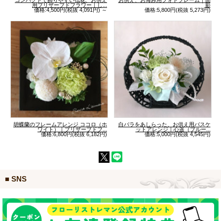
用プリザーブドフラワー｜し...
影
価格:4,500円(税抜 4,091円)
～
価格:5,800円(税抜 5,273円)
胡蝶蘭のフレームアレンジ ココロ（ホ
白バラをあしらった、お供え用バスケ
ワイト）｜プリザーブドフ...
ットアレンジ｜心遥（ブルー...
価格:6,800円(税抜 6,182円)
価格:5,000円(税抜 4,545円)
■ SNS