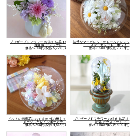
プリザーブドフラワー お供え 仏花 お
清楚なマーガレットのドームアレンジ
洒落 蘭 デンファレ ...
｜ミスマーガレット（ホワイ...
価格:6,300円(税抜 5,727円)
価格:8,500円(税抜 7,727円)
ペットの御供花におすすめ 虹の橋をイ
プリザーブドフラワー お供え 仏花 お
メージしたレインボーカラ...
洒落 ガラスドーム ド...
価格:5,300円(税抜 4,818円)
価格:4,500円(税抜 4,091円)