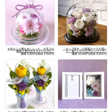
お供えに小菊をあしらった、お手入れ
「カップ咲き」の国産ローズを用い
簡単人気のガラスドームアレ...
た、美しいドームアレンジ｜ア...
価格:4,800円(税抜 4,364円)
価格:10,000円(税抜 9,091円)
コンパクトで飾りやすい仏花、お供え
お供え、お悔み用フォトフレーム｜面