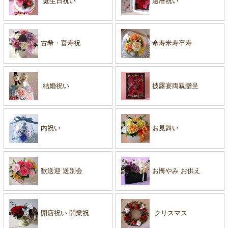
誕生日祝い
還暦祝い
古希・喜寿祝
傘寿米寿卒寿
結婚祝い
披露宴両親贈呈
内祝い
お見舞い
歓送迎 送別会
お悔やみ お供え
開店祝い 開業祝
クリスマス