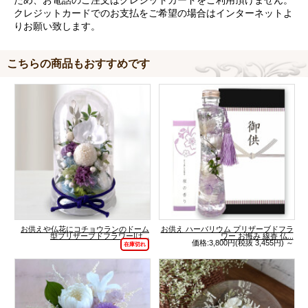
ため、お電話のご注文はクレジットカードをご利用頂けません。
クレジットカードでのお支払をご希望の場合はインターネットよ
りお願い致します。
こちらの商品もおすすめです
お供えや仏花にコチョウランのドーム
お供え ハーバリウム プリザーブドフラ
型プリザーブドフラワー|は...
ワー お悔み 線香 仏...
価格:3,800円(税抜 3,455円)
～
在庫切れ